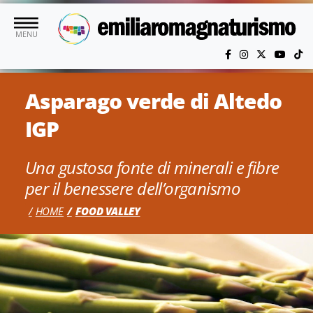
Vai al contenuto principale
MENU
Asparago verde di Altedo
IGP
Una gustosa fonte di minerali e fibre
per il benessere dell’organismo
HOME
FOOD VALLEY