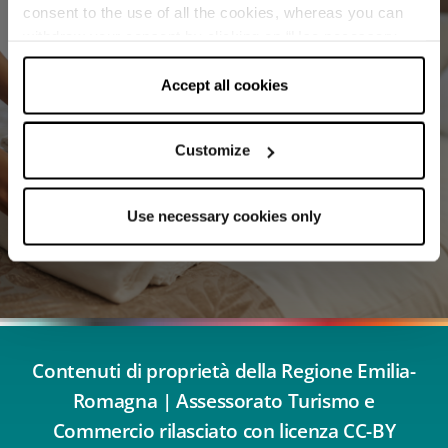
consent to the use of all the cookies, whereas you can
withdraw your consent by clicking on “Use necessary
cookies only” and only the technical cookies for the
Trova le migliori strutture per le tue
correct functioning of the website will be used.
Accept all cookies
vacanze in Emilia Romagna
Customize
PRENOTA
Use necessary cookies only
Contenuti di proprietà della Regione Emilia-
Romagna | Assessorato Turismo e
Commercio rilasciato con licenza CC-BY