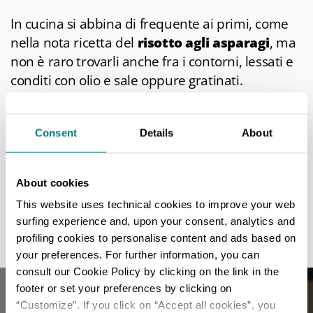
In cucina si abbina di frequente ai primi, come
nella nota ricetta del
risotto agli asparagi
, ma
non è raro trovarli anche fra i contorni, lessati e
conditi con olio e sale oppure gratinati.
Ogni anno a maggio si tiene la
Sagra
dell’Asparago Verde IGP di Altedo
, un’ottima
Consent
Details
About
occasione per testare piatti tradizionali e
innovativi in tema.
Info
About cookies
This website uses technical cookies to improve your web
Ultimo aggiornamento 03/03/2022
surfing experience and, upon your consent, analytics and
profiling cookies to personalise content and ads based on
your preferences. For further information, you can
consult our Cookie Policy by clicking on the link in the
footer or set your preferences by clicking on
“Customize”. If you click on “Accept all cookies”, you