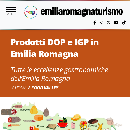
Vai al contenuto principale
MENU
Prodotti DOP e IGP in
Emilia Romagna
Tutte le eccellenze gastronomiche
dell’Emilia Romagna
HOME
FOOD VALLEY