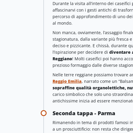
Durante la visita all’interno dei caseifici
affascinarvi con i gesti antichi di tras
percorso di approfondimento di uno de
al mondo.
Non manca, ovviamente, l’assaggio final
stagionatura, dalla variante più fresca e
deciso e pizzicante. E chissà, durante q
l’ispirazione per decidere di
diventare 
Reggiano
! Molti caseifici poi hanno acc
prezioso formaggio dalle diverse stagio
Nelle terre reggiane possiamo trovare an
Reggio Emilia
, narrato come un “Balsa
sopraffine qualità organolettiche, nu
carico simbolico che solo uno straordina
antichissime inizia ad essere menzionato
Seconda tappa - Parma
Rimanendo in tema di prodotti famosi in t
a un prosciuttificio: non resta che dirige