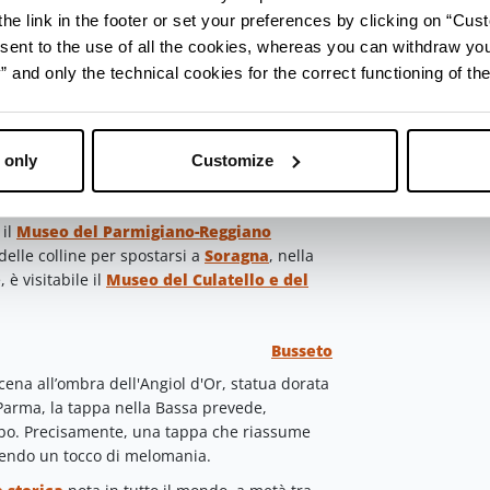
partenza perfetto prima di spostarsi verso
he link in the footer or set your preferences by clicking on “Cust
rmigiano-Reggiano, Pasta e Pomodoro
.
sent to the use of all the cookies, whereas you can withdraw yo
and only the technical cookies for the correct functioning of the
Felino
facile intuirlo, a
Felino
. Sì, la categoria
ccolo paese a pochi minuti da Langhirano.
 only
Customize
cessiva è a
Sala Baganza
, con il suo
Museo
oro
e
della Pasta
all’interno della Corte di
 il
Museo del Parmigiano-Reggiano
elle colline per spostarsi a
Soragna
, nella
 è visitabile il
Museo del Culatello e del
Busseto
cena all’ombra dell'Angiol d'Or, statua dorata
Parma, la tappa nella Bassa prevede,
cibo. Precisamente, una tappa che riassume
ngendo un tocco di melomania.