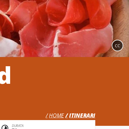
CC
d
HOME
ITINERARI
DURATA