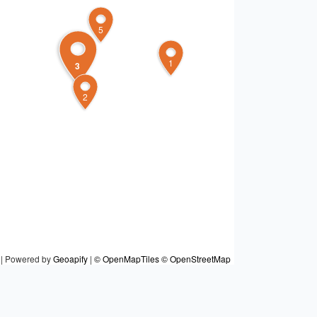
5
1
3
2
|
Powered by
Geoapify
|
© OpenMapTiles
© OpenStreetMap