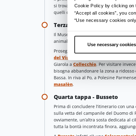
si trova proprio a Langhirano, punto di 
Cookie Policy by clicking on t
quelli dedicati a
Salame di Felino, Pa
“Accept all cookies”, you con
“Use necessary cookies only” 
Terza tappa - Musei del Cibo
Il Museo del
Salame di Felino
si trova, 
animale non c’entra, è il nome di un pi
Use necessary cookies
Proseguendo nel percorso, la tappa suc
del Vino
, seguito dai
Musei del Pomod
Giarola a
Collecchio
. Per visitare invece
bisogna abbandonare la zona a ridosso d
Bassa. In riva al Po, a Polesine Parmense,
masalèn
.
Quarta tappa - Busseto
Prima di concludere l’itinerario con una 
sulla vetta del campanile del Duomo di 
ovviamente, un’altra sosta dedicata al 
tutta la bontà incontrata finora, aggiu