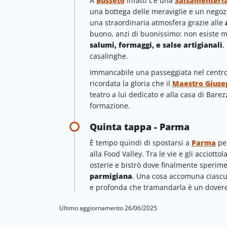
A
Busseto
infatti c’è una
Salsamenteria
una bottega delle meraviglie e un negozio
una straordinaria atmosfera grazie alle
buono, anzi di buonissimo: non esiste m
salumi, formaggi, e salse artigianali
,
casalinghe.
Immancabile una passeggiata nel centro 
ricordata la gloria che il
Maestro Giuse
teatro a lui dedicato e alla casa di Bare
formazione.
Quinta tappa - Parma
È tempo quindi di spostarsi a
Parma
per
alla Food Valley. Tra le vie e gli acciottol
osterie e bistrò dove finalmente sperim
parmigiana
. Una cosa accomuna ciascun
e profonda che tramandarla è un dovere
Ultimo aggiornamento 26/06/2025