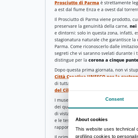
Prosciutto di Parma
è strettamente lega
a est dal fiume Enza e a ovest dal torren
Il Prosciutto di Parma viene prodotto, 
preservare la genuinità della carne,
nei 
e dintorni: solo in questa zona, infatti, 
stagionatura naturale che garantisce la d
Parma. Come riconoscerlo dalle imitazion
segreti che vi saranno svelati durante i 
distingue per la
corona a cinque punt
Dopo questa prima giornata, non vi stupi
Città Creativa UNESCO per la gastro
di tutta la Food Valley. Gran parte di que
del Cibo
, a cui vale la pena dedicare un
Consent
I musei in totale sono
otto
, dislocati i
dei quali allestito in modo tale che il c
di vista, camminando attraverso gli anti
About cookies
e le testimonianze delle abilità artigia
rapporto con la comunità al territorio, ai 
This website uses technical 
profiling cookies to personal
Il primo museo non può che essere que