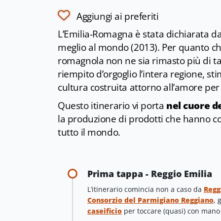
Aggiungi ai preferiti
L’Emilia-Romagna è stata dichiarata dal
meglio al mondo (2013). Per quanto chi 
romagnola non ne sia rimasto più di t
riempito d’orgoglio l’intera regione, st
cultura costruita attorno all’amore per 
Questo itinerario vi porta
nel cuore d
la produzione di prodotti che hanno co
tutto il mondo.
Prima tappa - Reggio Emilia
L’itinerario comincia non a caso da
Regg
Consorzio del Parmigiano Reggiano
, 
caseificio
per toccare (quasi) con mano 