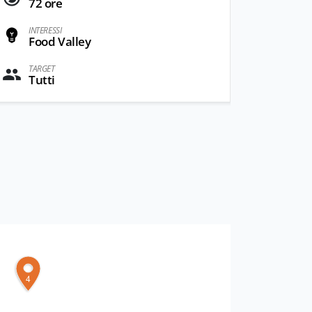
72 ore
INTERESSI
Food Valley
TARGET
Tutti
4