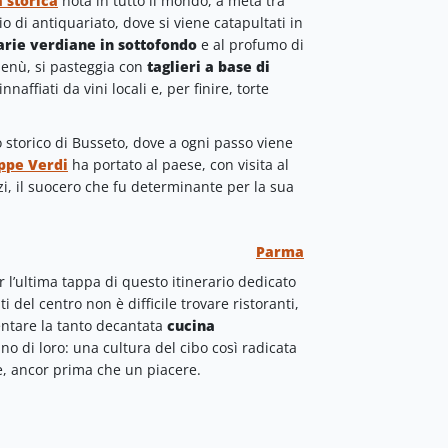
 storica
nota in tutto il mondo, a metà tra
 di antiquariato, dove si viene catapultati in
arie verdiane in sottofondo
e al profumo di
enù, si pasteggia con
taglieri a base di
 innaffiati da vini locali e, per finire, torte
storico di Busseto, dove a ogni passo viene
ppe Verdi
ha portato al paese, con visita al
zzi, il suocero che fu determinante per la sua
Parma
 l’ultima tappa di questo itinerario dedicato
ati del centro non è difficile trovare ristoranti,
entare la tanto decantata
cucina
o di loro: una cultura del cibo così radicata
, ancor prima che un piacere.