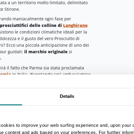
ta a un territorio molto limitato, delimitato
te Stirone.
curando maniacalmente ogni fase per
prosciuttifici delle colline di
Langhirano
esistono le condizioni climatiche ideali per la
olcezza e il gusto del vero Prosciutto di
i? Ecco una piccola anticipazione di uno dei
tour guidati:
il marchio originale
si
e
.
rà il fatto che Parma sia stata proclamata
nomia
in Italia, diventando così ambasciatrice
sta creatività è raccontata attraverso i
Musei
a giornata di questo itinerario.
Details
n sette paesi della provincia parmense, ognuno
ibo possa essere raccontato da differenti punti
chi strumenti utilizzati durante la produzione
ne tramandate nei secoli, passando dal
richiami nell’arte e nella letteratura.
cookies to improve your web surfing experience and, upon your 
ise content and ads based on your preferences. For further infor
llo
dedicato al Prosciutto di Parma
perché