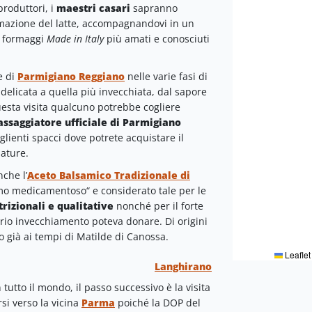
 produttori, i
maestri casari
sapranno
formazione del latte, accompagnandovi in un
i formaggi
Made in Italy
più amati e conosciuti
e di
Parmigiano Reggiano
nelle varie fasi di
 delicata a quella più invecchiata, dal sapore
uesta visita qualcuno potrebbe cogliere
assaggiatore ufficiale di Parmigiano
oglienti spacci dove potrete acquistare il
nature.
che l’
Aceto Balsamico Tradizionale di
mo medicamentoso“ e considerato tale per le
trizionali e qualitative
nonché per il forte
rio invecchiamento poteva donare. Di origini
 già ai tempi di Matilde di Canossa.
Leaflet
Langhirano
utto il mondo, il passo successivo è la visita
rsi verso la vicina
Parma
poiché la DOP del