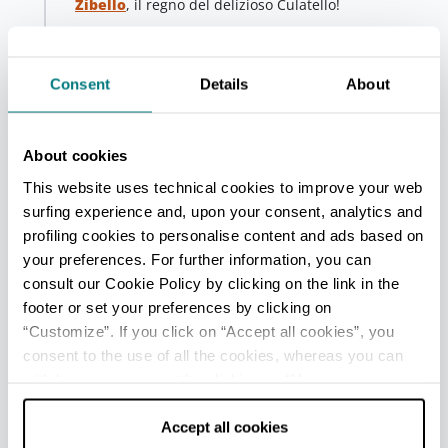
Zibello
, il regno del delizioso Culatello!
Infine, da Polesine Zibello lungo la
Ciclabile della
Spongata
dopo circa 6 km arriviamo alla meta del
Consent
Details
About
nostro bel percorso,
Busseto
, scrigno di tesori della
vita del Maestro Giuseppe Verdi.
About cookies
Da visitare
A Polesine una sosta è d’obbligo per degustare
This website uses technical cookies to improve your web
questo buonissimo salume e visitare il
Museo del
surfing experience and, upon your consent, analytics and
Culatello
.
profiling cookies to personalise content and ads based on
your preferences. For further information, you can
Info utili
consult our Cookie Policy by clicking on the link in the
A Busseto c’è la stazione ferroviaria quindi è
footer or set your preferences by clicking on
possibile tornare a Parma ripercorrendo la stessa
“Customize”. If you click on “Accept all cookies”, you
ciclabile, oppure ritornare con il treno - facendo
consent to the use of all the cookies, whereas you can
attenzione a quelli con il trasporto per la nostra
bicicletta.
withdraw your consent by clicking on “Use necessary
cookies only” and only the technical cookies for the
correct functioning of the website will be used.
Accept all cookies