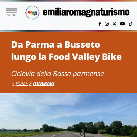
Vai al contenuto principale
MENU
Da Parma a Busseto
lungo la Food Valley Bike
Ciclovia della Bassa parmense
HOME
ITINERARI