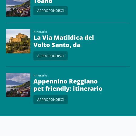
Toano
APPROFONDISCI
Itinerario
La Via Matildica del
Volto Santo, da
Guastalla a San
APPROFONDISCI
Pellegrino in Alpe
Itinerario
Appennino Reggiano
pet friendly: itinerario
tra natura e panorami
APPROFONDISCI