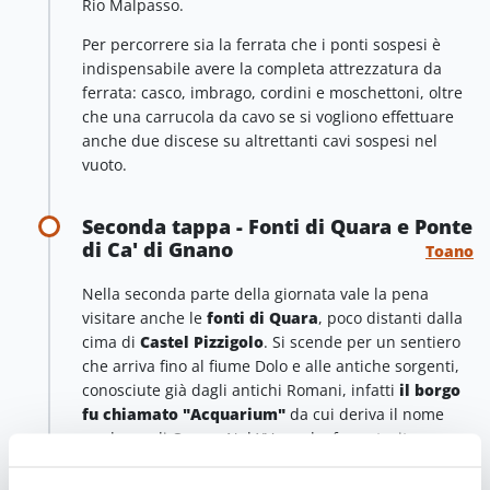
Rio Malpasso.
Per percorrere sia la ferrata che i ponti sospesi è
indispensabile avere la completa attrezzatura da
ferrata: casco, imbrago, cordini e moschettoni, oltre
che una carrucola da cavo se si vogliono effettuare
anche due discese su altrettanti cavi sospesi nel
vuoto.
Seconda tappa - Fonti di Quara e Ponte
di Ca' di Gnano
Toano
Nella seconda parte della giornata vale la pena
visitare anche le
fonti di Quara
, poco distanti dalla
cima di
Castel Pizzigolo
. Si scende per un sentiero
che arriva fino al fiume Dolo e alle antiche sorgenti,
conosciute già dagli antichi Romani, infatti
il borgo
fu chiamato "Acquarium"
da cui deriva il nome
moderno di Quara. Nel XV secolo, fu costruito
persino di uno "stabilimento" dove le
acque
sulfuree
erano utilizzate per la cura di malattie