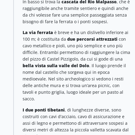
In basso si trova la
cascata del Rio Malpasso
, che è
raggiungibile anche tramite sentiero e quindi anche
da chi volesse fare una semplice passeggiata senza
bisogno di fare la ferrata o i ponti sospesi.
La via ferrata
è breve e ha un dislivello inferiore ai
100 m; è costituita da
due percorsi attrezzati
con
cavo metallico e pioli, uno più semplice e uno più
difficile. Entrambi permettono di raggiungere la cima
del pizzo di Castel Pizzigolo, da cui si gode di una
bella vista sulla valle del Dolo
. Il luogo prende il
nome dal castello che sorgeva qui in epoca
medioevale. Nel sito archeologico si vedono i resti
delle antiche mura e si trova un’area picnic, con
tavoli e punto griglia, luogo ideale per un pasto al
sacco.
I due ponti tibetani
, di lunghezze diverse, sono
costruiti con cavi d'acciaio, cavo di assicurazione e
assi di legno e permettono di attraversare sospesi a
diversi metri di altezza la piccola valletta scavata dal