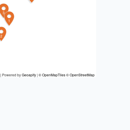
3
1
2
|
Powered by
Geoapify
|
© OpenMapTiles
© OpenStreetMap