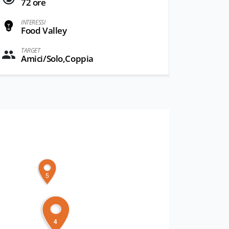
72 ore
INTERESSI
Food Valley
TARGET
Amici/Solo,Coppia
5
4