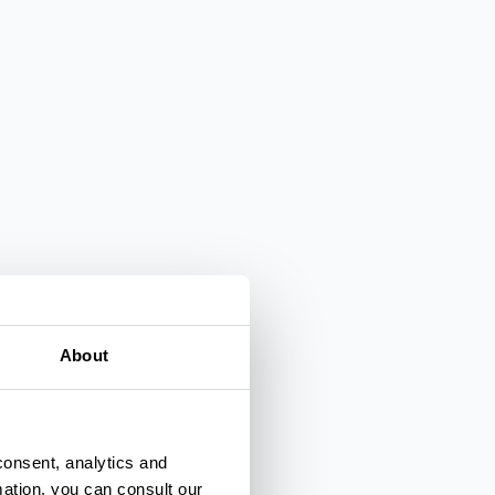
About
consent, analytics and
mation, you can consult our