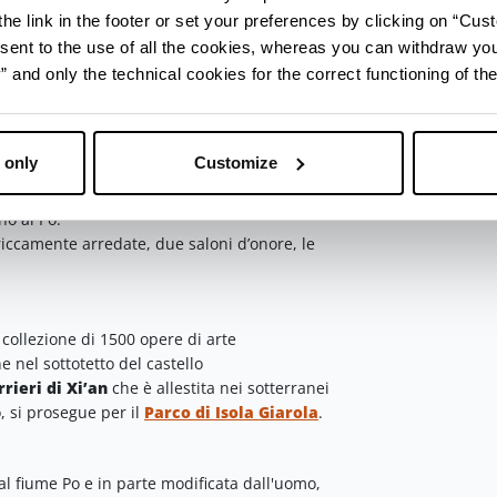
he link in the footer or set your preferences by clicking on “Cust
sent to the use of all the cookies, whereas you can withdraw yo
liamo anche una degustazione di prodotti
and only the technical cookies for the correct functioning of the
riali con i loro 90° sono la specialità
 Pietro in Cerro e fiume Po
 only
Customize
San Pietro in Cerro
astello di San Pietro in
no al Po.
riccamente arredate, due saloni d’onore, le
 collezione di 1500 opere di arte
nel sottotetto del castello
rieri di Xi’an
che è allestita nei sotterranei
o, si prosegue per il
Parco di Isola Giarola
.
al fiume Po e in parte modificata dall'uomo,