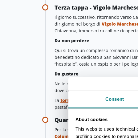
Terza tappa - Vigolo Marches
Il giorno successivo, ritornando verso Ca
dirigiamo nel borgo di
Vigolo Marches
Chiavenna, immerso tra colline ricoperte
Da non perdere
Qui si trova un complesso romanico di no
benedettino dedicato a San Giovanni Bat
“hospitale”, ossia un ospizio per i pelle
Da gustare
Nelle rovine di una antica villa romana 
dove consigliamo una visita e una degu
Consent
La
torta di Vigolo
è il dolce tipico dell
pastafrolla e meringa di cioccolato, la cu
Quarta tappa - Chiaravalle d
About cookies
This website uses technical 
Per la seconda parte della giornata, ra
Colomba
, un antico monastero benedett
profiling cookies to personal