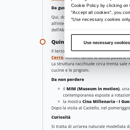
Cookie Policy by clicking on t
Da gustare
“Accept all cookies”, you con
Qui, dopo una visita all’
Abbazia
, consig
“Use necessary cookies only” 
all’interno della liquoreria. Le gocce impe
dell’Abbazia, ottime come digestivo.
Quinta tappa - Castello di San
Use necessary cookies
Il terzo giorno, la mattina, si esplora il
C
Cerro
, attraversando la bassa padana fi
La struttura racchiude circa trenta sale 
cucine e le prigioni.
Da non perdere
il
MIM (Museum in motion)
, una
contemporanea esposte a rotazione 
la mostra
Cina Millenaria - I Guer
Dopo la visita al Castello, nel pomeriggi
Curiosità
Si tratta di un’area naturale modellata d