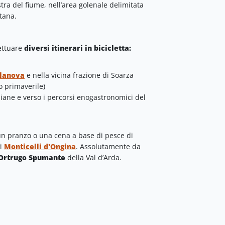
stra del fiume, nell’area golenale delimitata
ntana.
fettuare
diversi itinerari in bicicletta:
o
llanova
e nella vicina frazione di Soarza
o primaverile)
rdiane e verso i percorsi enogastronomici del
n pranzo o una cena a base di pesce di
di
Monticelli d'Ongina
. Assolutamente da
Ortrugo Spumante
della Val d’Arda.