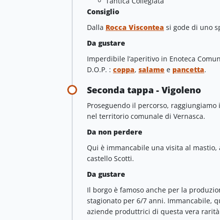
l’antica Collegiata
Consiglio
Dalla
Rocca Viscontea
si gode di uno s
Da gustare
Imperdibile l’aperitivo in Enoteca Comuna
D.O.P. :
coppa
,
salame
e
pancetta
.
Seconda tappa - Vigoleno
Proseguendo il percorso, raggiungiamo 
nel territorio comunale di Vernasca.
Da non perdere
Qui è immancabile una visita al mastio, 
castello Scotti.
Da gustare
Il borgo è famoso anche per la produzi
stagionato per 6/7 anni. Immancabile, qu
aziende produttrici di questa vera rarità 