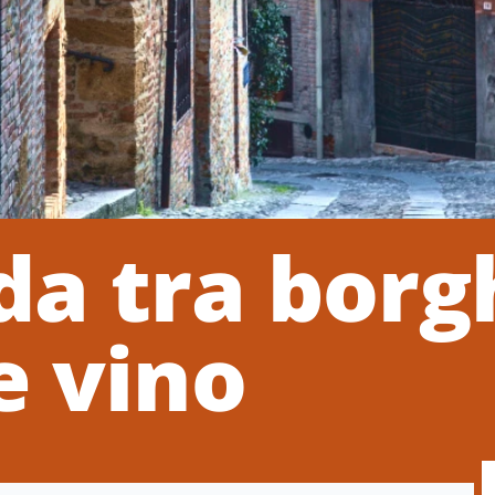
da tra borg
 e vino