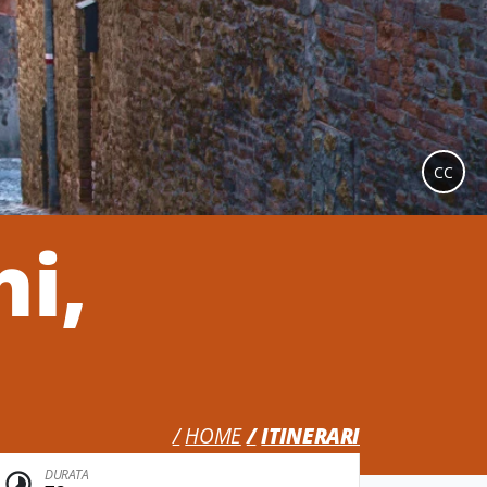
CC
hi,
HOME
ITINERARI
DURATA