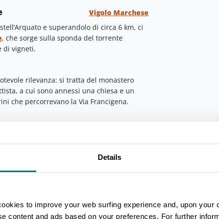
e
Vigolo Marchese
stell’Arquato e superandolo di circa 6 km, ci
e
, che sorge sulla sponda del torrente
 di vigneti.
tevole rilevanza: si tratta del monastero
tista, a cui sono annessi una chiesa e un
grini che percorrevano la Via Francigena.
chiamata La Pusterla, oggi si trova un’enoteca
stazione.
Details
a zona sicuramente da assaggiare, a base di
i ricetta rimane tutt’oggi segreta.
ella Colomba
Chiaravalle della Colomba
cookies to improve your web surfing experience and, upon your 
ggiungiamo l’Abbazia di
Chiaravalle della
ino cistercense risalente all’anno mille.
ise content and ads based on your preferences. For further infor