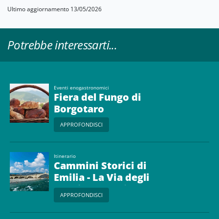
Ultimo aggiornamento 13/05/2026
Potrebbe interessarti...
Eventi enogastronomici
Fiera del Fungo di
Borgotaro
APPROFONDISCI
Itinerario
Cammini Storici di
Emilia - La Via degli
Abati da Bobbio a Borgo
APPROFONDISCI
Val di Taro