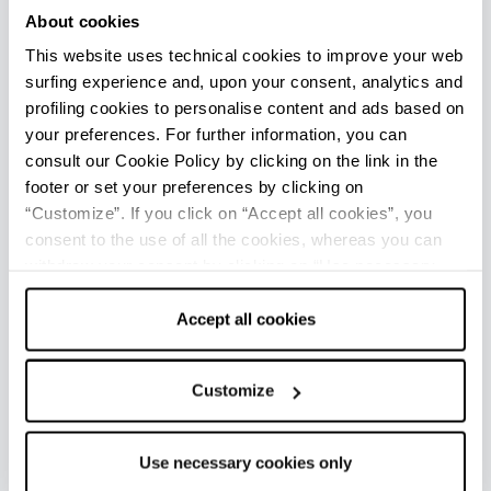
antiquariato arricchiscono ogni anno il
About cookies
programma della Sagra.
This website uses technical cookies to improve your web
surfing experience and, upon your consent, analytics and
profiling cookies to personalise content and ads based on
NEI DINTORNI
your preferences. For further information, you can
consult our Cookie Policy by clicking on the link in the
La Val Taro e l’adiacente Val Ceno racchiudono
footer or set your preferences by clicking on
numerosi paesi e borghi antichi, tra cui
Bedonia
“Customize”. If you click on “Accept all cookies”, you
(13 km),
Albareto
(9 km),
Compiano
(11 km) e
consent to the use of all the cookies, whereas you can
withdraw your consent by clicking on “Use necessary
Bardi
(30 km).
cookies only” and only the technical cookies for the
Gli appassionati di astronomia non potranno
correct functioning of the website will be used.
Accept all cookies
perdere la visita al planetario di Bedonia,
inserito nel complesso del seminario vescovile.
Chi vuole continuare a gustare le tipicità del
Customize
territorio potrà fare una sosta nello storico
borgo di Albareto, collocato lungo la “Strada del
Use necessary cookies only
Fungo Porcino”.