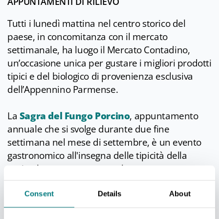
APPUNTAMENTI DI RILIEVO
Tutti i lunedì mattina nel centro storico del
paese, in concomitanza con il mercato
settimanale, ha luogo il Mercato Contadino,
un’occasione unica per gustare i migliori prodotti
tipici e del biologico di provenienza esclusiva
dell’Appennino Parmense.
La
Sagra del Fungo Porcino
, appuntamento
annuale che si svolge durante due fine
settimana nel mese di settembre, è un evento
gastronomico all'insegna delle tipicità della
cucina borgotarese ma anche un
appuntamento culturale con eventi che
racchiudono la storia, la cultura e l’anima della
Consent
Details
About
vallata. Musica, mostre fotografiche e di