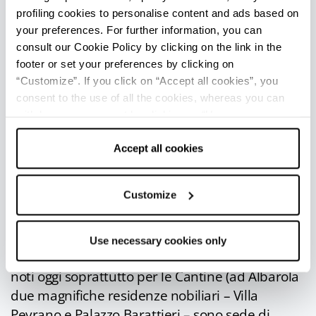
chiesette, ville e resti di fortificazioni.
profiling cookies to personalise content and ads based on
your preferences. For further information, you can
Bicchignano
è uno splendido punto
consult our Cookie Policy by clicking on the link in the
panoramico appena sotto il Passo del Bagnolo.
footer or set your preferences by clicking on
A
Veano
si trova Villa Alberoni, immersa in un
“Customize”. If you click on “Accept all cookies”, you
magnifico parco (attualmente di proprietà del
consent to the use of all the cookies, whereas you can
withdraw your consent by clicking on “Use necessary
Collegio Alberoni, sede di eventi e visitabile solo
cookies only” and only the technical cookies for the
in occasioni particolari). Presso la residenza di
correct functioning of the website will be used.
Accept all cookies
Veano è presente una
Big Bench
per ammirare
il territorio circostante.
Customize
Chiulano
, di origine romana, è il borgo più alto
del comune e punto panoramico notevole. Nel
fondovalle, lungo il corso del Nure, si trovano
Use necessary cookies only
Villò,
Albarola
e Carmiano, paesi ricchi di storia,
noti oggi soprattutto per le Cantine (ad Albarola
due magnifiche residenze nobiliari – Villa
Peyrano e Palazzo Barattieri – sono sede di