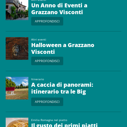
Un Anno di Eventi a
Grazzano Visconti
APPROFONDISCI
Altri eventi
Halloween a Grazzano
Visconti
APPROFONDISCI
Itinerario
A caccia di panorami:
itinerario tra le Big
Bench piacentine
APPROFONDISCI
Emilia Romagna nel piatto
Il gusto dei primi piatti