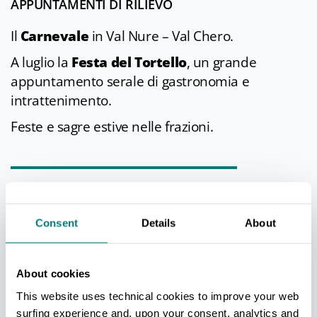
APPUNTAMENTI DI RILIEVO
Il
Carnevale
in Val Nure – Val Chero.
A luglio la
Festa del Tortello
, un grande
appuntamento serale di gastronomia e
intrattenimento.
Feste e sagre estive nelle frazioni.
NEI DINTORNI
Prima ancora di giungere a Vigolzone di fianco
Consent
Details
About
alla strada provinciale, si incontra il suggestivo
borgo romantico di
Grazzano Visconti
.
About cookies
La celebre
Strada panoramica del Bagnolo
This website uses technical cookies to improve your web
conduce verso Ponte dell’Olio scoprendo
surfing experience and, upon your consent, analytics and