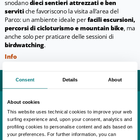
snodano
dieci sentieri attrezzati e ben
serviti
che favoriscono la visita all’area del
Parco: un ambiente ideale per
facili escursioni,
percorsi di cicloturismo e mountain bike
, ma
anche solo per praticare delle sessioni di
birdwatching
.
Info
Ultimo aggiornamento 21/05/2021
Potrebbe interessarti...
Consent
Details
About
About cookies
Località
This website uses technical cookies to improve your web
Sant'Andrea Bagni
surfing experience and, upon your consent, analytics and
APPROFONDISCI
profiling cookies to personalise content and ads based on
your preferences. For further information, you can