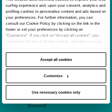
surfing experience and, upon your consent, analytics and
profiling cookies to personalise content and ads based on
Itinerario
Ravenna accessibile:
your preferences. For further information, you can
itinerario senza
consult our Cookie Policy by clicking on the link in the
barriere
footer or set your preferences by clicking on
APPROFONDISCI
“Customize”. If you click on “Accept all cookies”, you
consent to the use of all the cookies, whereas you can
withdraw your consent by clicking on “Use necessary
Spiagge
Spiagge Pet-Friendly in
cookies only” and only the technical cookies for the
Emilia-Romagna
correct functioning of the website will be used.
Accept all cookies
APPROFONDISCI
Customize
Esperienze
Crea il tuo gioiello -
Use necessary cookies only
Visita + Laboratorio
PRENOTA