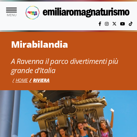
Vai al contenuto principale
MENU
Mirabilandia
A Ravenna il parco divertimenti più
grande d’Italia
HOME
RIVIERA