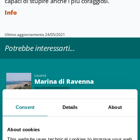
capaci di stupire anche i più coraggiosi.
Info
Ultimo aggiornamento 24/05/2021
Potrebbe interessarti...
Località
Marina di Ravenna
APPROFONDISCI
Consent
Details
About
Musica
Radio Studio Delta live
on the beach
About cookies
APPROFONDISCI
This website uses technical cookies to improve your web