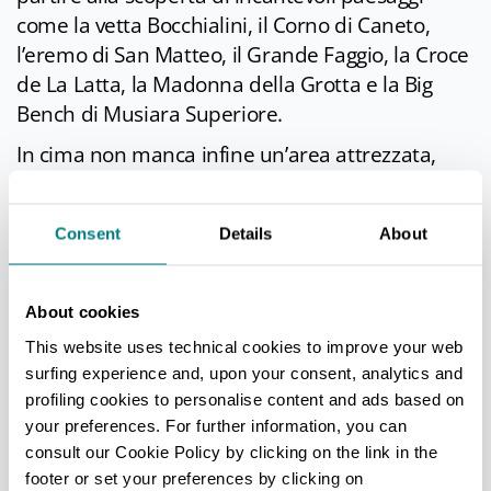
come la vetta Bocchialini, il Corno di Caneto,
l’eremo di San Matteo, il Grande Faggio, la Croce
de La Latta, la Madonna della Grotta e la Big
Bench di Musiara Superiore.
In cima non manca infine un’area attrezzata,
una delle migliori a livello nazionale, per
lanciarsi nel vuoto
con il deltaplano o in
Consent
Details
About
parapendio
circondati da un paesaggio
indimenticabile.
Bar, ristoranti, baite, residence, negozi di articoli
About cookies
sportivi e noleggio attrezzature: tutta l’area è
This website uses technical cookies to improve your web
servita da una rete di operatori sul territorio che
surfing experience and, upon your consent, analytics and
rendono il soggiorno di visitatori e turisti
profiling cookies to personalise content and ads based on
your preferences. For further information, you can
piacevole e confortevole.
consult our Cookie Policy by clicking on the link in the
Fiore all’occhiello rimane ovviamente la cucina e
footer or set your preferences by clicking on