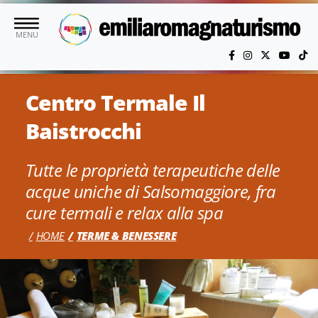
Vai al contenuto principale
MENU
Centro Termale Il
Baistrocchi
Tutte le proprietà terapeutiche delle
acque uniche di Salsomaggiore, fra
cure termali e relax alla spa
HOME
TERME & BENESSERE