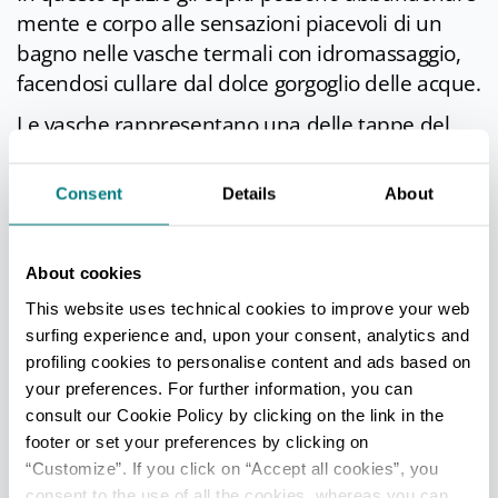
mente e corpo alle sensazioni piacevoli di un
bagno nelle vasche termali con idromassaggio,
facendosi cullare dal dolce gorgoglio delle acque.
Le vasche rappresentano una delle tappe del
percorso Acqua & Sale
, un viaggio di 3 ore
all’interno della spa che comprende anche il
Consent
Details
About
bagno di vapore termale e la sauna
detossinante, le tonificanti docce ninfee calde e
fredde e le rinvigorenti fontana di ghiaccio e
About cookies
nebbia fredda aromatica.
This website uses technical cookies to improve your web
surfing experience and, upon your consent, analytics and
Il benessere passa infine anche per
i massaggi
profiling cookies to personalise content and ads based on
e i rituali
offerti dalla spa, oltre che per i
your preferences. For further information, you can
trattamenti estetici. Fra le varie proposte, i
consult our Cookie Policy by clicking on the link in the
massaggi cromo antistress, californiano,
footer or set your preferences by clicking on
anticellulite e pietre laviche, e i rituali romantici
“Customize”. If you click on “Accept all cookies”, you
per due o quelli “leggerezza” a base di fanghi e
consent to the use of all the cookies, whereas you can