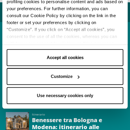
profiling cookies to personalise content and ads based on
your preferences. For further information, you can
Potrebbe interessarti...
consult our Cookie Policy by clicking on the link in the
footer or set your preferences by clicking on
“Customize”. If you click on “Accept all cookies”, you
consent to the use of all the cookies, whereas you can
Località
Castel San Pietro Terme
withdraw your consent by clicking on “Use necessary
cookies only” and only the technical cookies for the
APPROFONDISCI
correct functioning of the website will be used.
Accept all cookies
Itinerario
Customize
Relax nel bolognese:
centri termali per tutte
le stagioni
Use necessary cookies only
APPROFONDISCI
Itinerario
Benessere tra Bologna e
Modena: itinerario alle