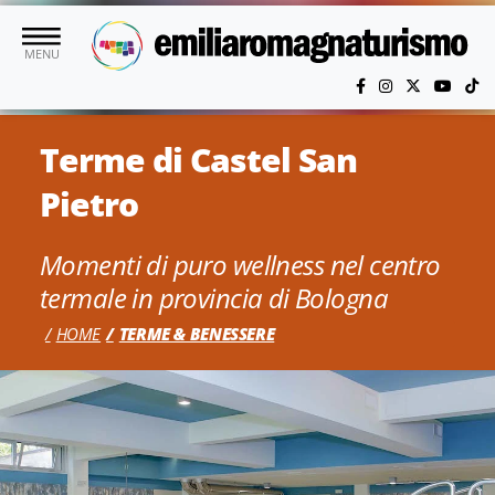
Vai al contenuto principale
MENU
Terme di Castel San
Pietro
Momenti di puro wellness nel centro
termale in provincia di Bologna
HOME
TERME & BENESSERE