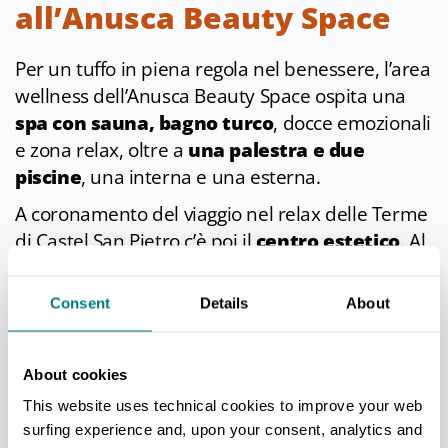
all’Anusca Beauty Space
Per un tuffo in piena regola nel benessere, l’area
wellness dell’Anusca Beauty Space ospita una
spa con sauna, bagno turco
, docce emozionali
e zona relax, oltre a
una palestra e due
piscine
, una interna e una esterna.
A coronamento del viaggio nel relax delle Terme
di Castel San Pietro c’è poi il
centro estetico
. Al
suo interno sono disponibili trattamenti detox
purificanti e lenitivi per il viso, percorsi snellenti
Consent
Details
About
e rassodanti per il corpo, sedute specifiche
contro l’invecchiamento della pelle e molto altro
ancora.
About cookies
This website uses technical cookies to improve your web
Info
surfing experience and, upon your consent, analytics and
Ultimo aggiornamento 03/03/2021