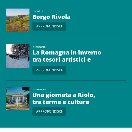
Località
Borgo Rivola
APPROFONDISCI
Itinerario
La Romagna in inverno
tra tesori artistici e
paesaggi naturali
APPROFONDISCI
Itinerario
Una giornata a Riolo,
tra terme e cultura
APPROFONDISCI