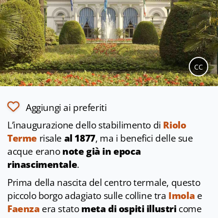
CC
Aggiungi ai preferiti
L’inaugurazione dello stabilimento di
Riolo
Terme
risale
al 1877
, ma i benefici delle sue
acque erano
note già in epoca
rinascimentale
.
Prima della nascita del centro termale, questo
piccolo borgo adagiato sulle colline tra
Imola
e
Faenza
era stato
meta di ospiti illustri
come