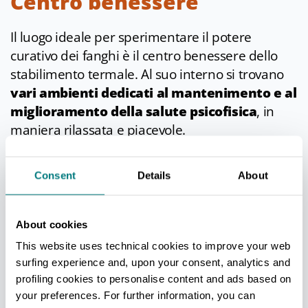
Centro benessere
Il luogo ideale per sperimentare il potere
curativo dei fanghi è il centro benessere dello
stabilimento termale. Al suo interno si trovano
vari ambienti dedicati al mantenimento e al
miglioramento della salute psicofisica
, in
maniera rilassata e piacevole.
Nel
Thermarium
si può seguire un vero e
proprio percorso benessere che comprende
Consent
Details
About
sauna finlandese, bagno turco, temporale
d’acqua, docce emozionali, un’area relax con
About cookies
tisaneria e il misuratore del benessere.
This website uses technical cookies to improve your web
Le
piscine di acqua salsobromoiodica
con
surfing experience and, upon your consent, analytics and
temperatura che oscilla fra i 32° e i 34° sono
profiling cookies to personalise content and ads based on
invece un toccasana per tonificare il corpo grazie
your preferences. For further information, you can