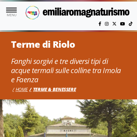
Vai al contenuto principale
MENU
Terme di Riolo
Fanghi sorgivi e tre diversi tipi di
acque termali sulle colline tra Imola
e Faenza
HOME
TERME & BENESSERE