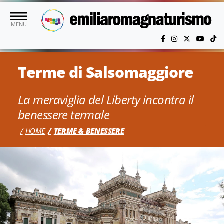
Vai al contenuto principale
MENU
Terme di Salsomaggiore
La meraviglia del Liberty incontra il
benessere termale
HOME
TERME & BENESSERE