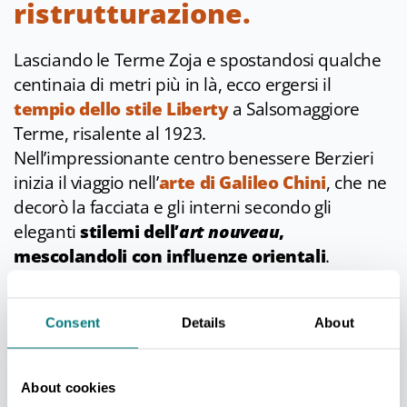
ristrutturazione.
Lasciando le Terme Zoja e spostandosi qualche
centinaia di metri più in là, ecco ergersi il
tempio dello stile Liberty
a Salsomaggiore
Terme, risalente al 1923.
Nell’impressionante centro benessere Berzieri
inizia il viaggio nell’
arte di Galileo Chini
, che ne
decorò la facciata e gli interni secondo gli
eleganti
stilemi dell’
art nouveau
,
mescolandoli con influenze orientali
.
Proprio all’Oriente si ispira una delle tre sezioni
che compongono questo centro benessere,
Consent
Details
About
aperto tutto l’anno. Nell’ala destra del palazzo si
trovano infatti le piscine del percorso
“Mari
d’Oriente”
, un’area tutta dedicata al relax in cui
About cookies