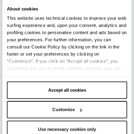
GRAND HOTEL TERME DELLA
About cookies
FRATTA
This website uses technical cookies to improve your web
surfing experience and, upon your consent, analytics and
profiling cookies to personalise content and ads based on
your preferences. For further information, you can
consult our Cookie Policy by clicking on the link in the
footer or set your preferences by clicking on
“Customize”. If you click on “Accept all cookies”, you
consent to the use of all the cookies, whereas you can
withdraw your consent by clicking on “Use necessary
cookies only” and only the technical cookies for the
correct functioning of the website will be used.
Accept all cookies
Customize
RICCIONE TERME
Use necessary cookies only