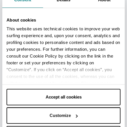
FREMDENVERKEHRSBÜROS
Rimini stazione - Ufficio Informazioni e Accoglienza
About cookies
Turistica (IAT-R)
This website uses technical cookies to improve your web
Info
surfing experience and, upon your consent, analytics and
Rimini Marina centro - Ufficio Informazioni e Accoglienza
profiling cookies to personalise content and ads based on
Turistica (IAT)
your preferences. For further information, you can
Info
consult our Cookie Policy by clicking on the link in the
footer or set your preferences by clicking on
Rimini centro - Welcome Room
“Customize”. If you click on “Accept all cookies”, you
Info
consent to the use of all the cookies, whereas you can
withdraw your consent by clicking on “Use necessary
Rimini Aeroporto - Welcome Room
cookies only” and only the technical cookies for the
Info
correct functioning of the website will be used.
Accept all cookies
Viserba - Ufficio Informazioni e Accoglienza Turistica (IAT
mobile)
Customize
Info