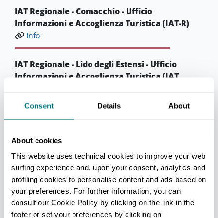
IAT Regionale - Comacchio - Ufficio
Informazioni e Accoglienza Turistica (IAT-R)
Info
IAT Regionale - Lido degli Estensi - Ufficio
Informazioni e Accoglienza Turistica (IAT
mobile)
Info
Consent
Details
About
IAT Regionale - Lido delle Nazioni - Ufficio
About cookies
Informazioni e Accoglienza Turistica (IAT
mobile)
This website uses technical cookies to improve your web
Info
surfing experience and, upon your consent, analytics and
profiling cookies to personalise content and ads based on
your preferences. For further information, you can
IAT Regionale - Lido di Pomposa - Ufficio
consult our Cookie Policy by clicking on the link in the
Informazioni e Accoglienza Turistica (IAT
footer or set your preferences by clicking on