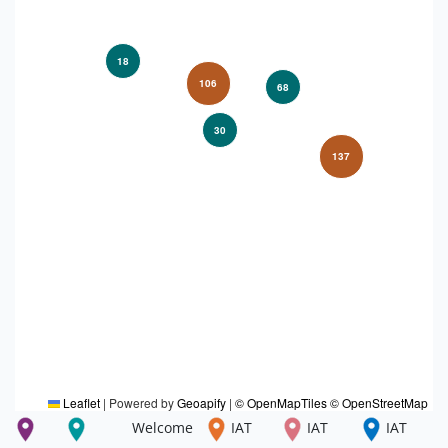
18
106
68
30
137
Leaflet
|
Powered by
Geoapify
|
© OpenMapTiles
© OpenStreetMap
IAT
IAT
IAT
Welcome