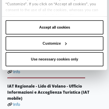
mobile)
“Customize”. If you click on “Accept all cookies”, you
Info
consent to the use of all the cookies, whereas you can
withdraw your consent by clicking on “Use necessary
IAT Regionale - Porto Garibaldi - Ufficio
cookies only” and only the technical cookies for the
Informazioni e Accoglienza Turistica (IAT
correct functioning of the website will be used.
Accept all cookies
mobile)
Info
Customize
IAT Regionale - Lido di Spina - Ufficio
Informazioni e Accoglienza Turistica (IAT
Use necessary cookies only
mobile)
Info
IAT Regionale - Lido di Volano - Ufficio
Informazioni e Accoglienza Turistica (IAT
mobile)
Info