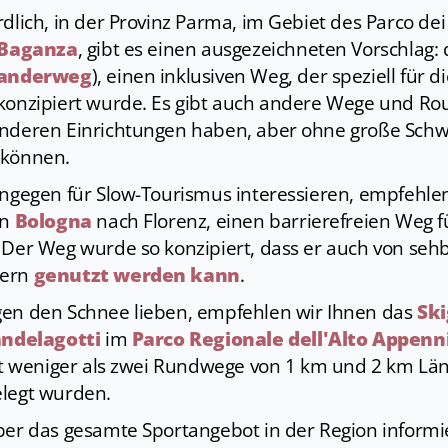
dlich, in der Provinz Parma, im Gebiet des Parco dei
 Baganza
, gibt es einen ausgezeichneten Vorschlag:
 Wanderweg
), einen inklusiven Weg, der speziell für d
konzipiert wurde. Es gibt auch andere Wege und Rou
nderen Einrichtungen haben, aber ohne große Schwi
 können.
ingegen für Slow-Tourismus interessieren, empfehlen
on
Bologna
nach Florenz, einen barrierefreien Weg fü
 Der Weg wurde so konzipiert, dass er auch von se
rern
genutzt werden kann
.
en den Schnee lieben, empfehlen wir Ihnen das
Ski
iandelagotti
im
Parco Regionale dell'Alto Appen
ht weniger als zwei Rundwege von 1 km und 2 km Läng
legt wurden.
ber das gesamte Sportangebot in der Region inform