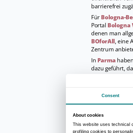
barrierefrei zug
Für
Bologna-Be
Portal
Bologna
denen man allge
BOforAll
, eine 
Zentrum anbietet
In
Parma
haben 
dazu geführt, da
Räume der Stadt
möchten.
In
Piacenza
wie
Consent
speziell für Tou
In
Ravenna
schl
About cookies
(Gastfreundsc
This website uses technical 
Behinderten geda
profiling cookies to personal