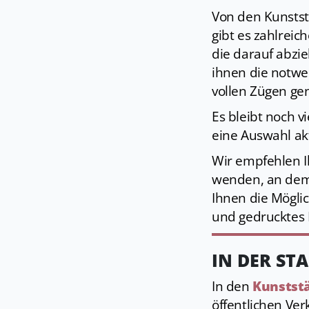
Von den Kunstst
gibt es zahlreich
die darauf abz
ihnen die notwen
vollen Zügen ge
Es bleibt noch v
eine Auswahl akt
Wir empfehlen I
wenden, an dem 
Ihnen die Mögli
und gedrucktes M
IN DER ST
In den
Kunstst
öffentlichen Ve