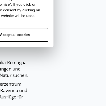
ie
omize”. If you click on
 Museen der
ur consent by clicking on
 website will be used.
für alle
(nur auf
os
Accept all cookies
Emilia-Romagna
hrungen und
r Natur suchen.
herzentrum
n Ravenna und
Ausflüge für