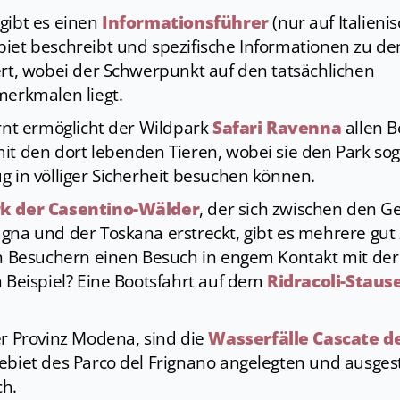
gibt es einen
Informationsführer
(nur auf Italienis
iet beschreibt und spezifische Informationen zu de
ert, wobei der Schwerpunkt auf den tatsächlichen
merkmalen liegt.
ernt ermöglicht der Wildpark
Safari Ravenna
allen B
it den dort lebenden Tieren, wobei sie den Park sog
g in völliger Sicherheit besuchen können.
k der Casentino-Wälder
, der sich zwischen den
gna und der Toskana erstreckt, gibt es mehrere gut
en Besuchern einen Besuch in engem Kontakt mit der
 Beispiel? Eine Bootsfahrt auf dem
Ridracoli-Staus
der Provinz Modena, sind die
Wasserfälle Cascate d
ebiet des Parco del Frignano angelegten und ausge
ch.