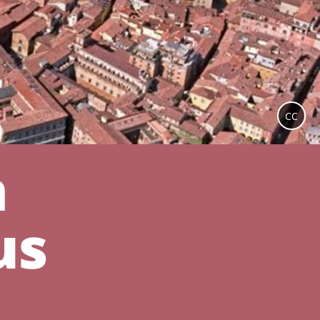
CC
a
us