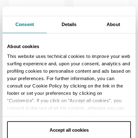
Ravenna
Savio-
Mirabilandia
Consent
Details
About
Mehr lesen
Mehr lesen
About cookies
This website uses technical cookies to improve your web
surfing experience and, upon your consent, analytics and
profiling cookies to personalise content and ads based on
your preferences. For further information, you can
consult our Cookie Policy by clicking on the link in the
FREMDENVERKEHRSBÜROS
footer or set your preferences by clicking on
Ravenna - Ufficio Informazioni e Accoglienza Turistica
“Customize”. If you click on “Accept all cookies”, you
(IAT-R)
consent to the use of all the cookies, whereas you can
Info
withdraw your consent by clicking on “Use necessary
cookies only” and only the technical cookies for the
Casalborsetti - Welcome Room
correct functioning of the website will be used.
Accept all cookies
Info