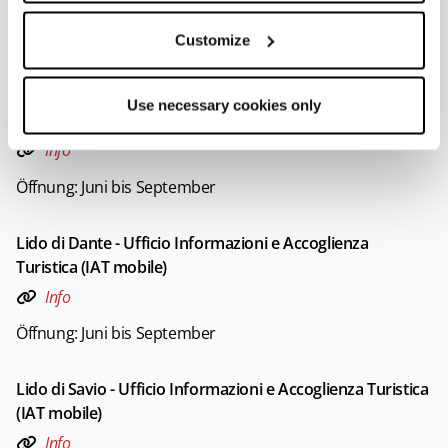
Lido Adriano - Welcome Room
Customize
Info
Lido di Classe - Ufficio Informazioni e Accoglienza
Use necessary cookies only
Turistica (IAT mobile)
Info
Öffnung: Juni bis September
Lido di Dante - Ufficio Informazioni e Accoglienza
Turistica (IAT mobile)
Info
Öffnung: Juni bis September
Lido di Savio - Ufficio Informazioni e Accoglienza Turistica
(IAT mobile)
Info