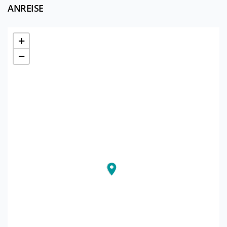
ANREISE
+
−