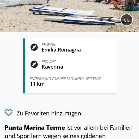
CC
REISEZIEL
Emilia,Romagna
PROVINZ
Ravenna
ENTFERNUNG VON DER PROVINZHAUPTSTADT
11 km
Zu Favoriten hinzufügen
Punta Marina Terme
ist vor allem bei Familien
und Sportlern wegen seines goldenen