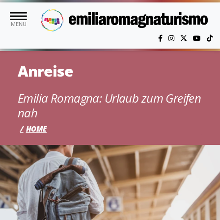
Skip to main content
MENU
Anreise
Emilia Romagna: Urlaub zum Greifen
nah
HOME