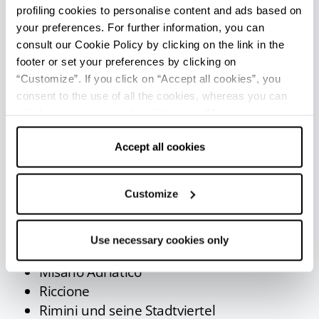
„Marconi Express” sowie Taxen.
profiling cookies to personalise content and ads based on
Mehr Informationen unter:
bologna-
your preferences. For further information, you can
airport.it/transfer-from-and-to-the-airport
consult our Cookie Policy by clicking on the link in the
footer or set your preferences by clicking on
Folgende Städte sind mit regelmäßiger
Shuttle-
“Customize”. If you click on “Accept all cookies”, you
Busfahrt vom Flughafen Bologna
aus zu
consent to the use of all the cookies, whereas you can
erreichen (ggf. nach zusätzlichem Door-to-Door
withdraw your consent by clicking on “Use necessary
Service):
cookies only” and only the technical cookies for the
correct functioning of the website will be used.
Accept all cookies
Bellaria Igea Marina
Cattolica
Cervia - Milano Marittima
Customize
Cesena
Cesenatico
Use necessary cookies only
Gatteo a Mare
Misano Adriatico
Riccione
Rimini und seine Stadtviertel