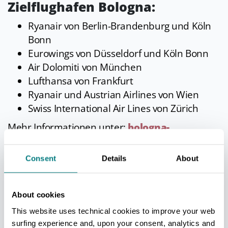
Zielflughafen Bologna:
Ryanair von Berlin-Brandenburg und Köln
Bonn
Eurowings von Düsseldorf und Köln Bonn
Air Dolomiti von München
Lufthansa von Frankfurt
Ryanair und Austrian Airlines von Wien
Swiss International Air Lines von Zürich
Mehr Informationen unter:
bologna-
airport.it/en/destinations
Der Flughafen von Bologna, der ca. sechs
Consent
Details
About
Kilometer südlich des Stadtzentrums liegt, ist
über die Ausfahrt „Uscita 4” der Stadtautobahn
About cookies
aus allen Richtungen (A14, A13, A1) erreichbar.
This website uses technical cookies to improve your web
In die Innenstadt fahren zudem der Schnellzug
surfing experience and, upon your consent, analytics and