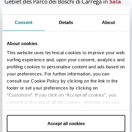
Gebiet des Parco dei Boschi di Carrega in
Sala
Baganza
, gibt es einen ausgezeichneten
Vorschlag: den
Sentiero di Alice (Alices
Consent
Details
About
Wanderweg
), einen inklusiven Weg, der
speziell für die Bedürfnisse aller Menschen
konzipiert wurde. Es gibt auch andere Wege
About cookies
und Routen im Park, die zwar keine besonderen
This website uses technical cookies to improve your web
Einrichtungen haben, aber ohne große
surfing experience and, upon your consent, analytics and
Schwierigkeiten genutzt werden können.
profiling cookies to personalise content and ads based on
your preferences. For further information, you can
Wenn Sie sich hingegen für Slow-Tourismus
consult our Cookie Policy by clicking on the link in the
interessieren, empfehlen wir Ihnen die
Via
footer or set your preferences by clicking on
degli Dei
von
Bologna
nach Florenz, einen
“Customize”. If you click on “Accept all cookies”, you
barrierefreien Weg für alle Naturliebhaber. Der
consent to the use of all the cookies, whereas you can
Weg wurde so konzipiert, dass er auch von
withdraw your consent by clicking on “Use necessary
sehbehinderten und blinden Wanderern
cookies only” and only the technical cookies for the
genutzt werden kann
.
correct functioning of the website will be used.
Accept all cookies