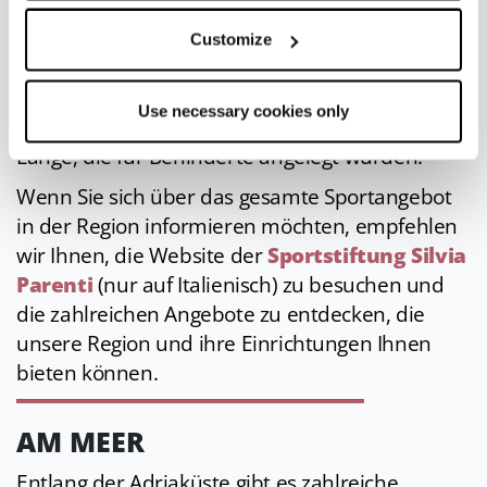
Wenn Sie hingegen den Schnee lieben,
empfehlen wir Ihnen das
Skigebiet Frassinoro
Customize
- Piandelagotti
im
Parco Regionale dell'Alto
Appennino Modenese
. Hier gibt es nicht
Use necessary cookies only
weniger als zwei Rundwege von 1 km und 2 km
Länge, die für Behinderte angelegt wurden.
Wenn Sie sich über das gesamte Sportangebot
in der Region informieren möchten, empfehlen
wir Ihnen, die Website der
Sportstiftung Silvia
Parenti
(nur auf Italienisch) zu besuchen und
die zahlreichen Angebote zu entdecken, die
unsere Region und ihre Einrichtungen Ihnen
bieten können.
AM MEER
Entlang der Adriaküste gibt es zahlreiche