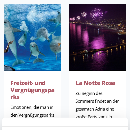
Freizeit- und
La Notte Rosa
Vergnügungspa
Zu Beginn des
rks
Sommers findet an der
Emotionen, die man in
gesamten Adria eine
den Vergnügungsparks
große Party ganz in
der Emilia Romagna
Rosa statt, die durch