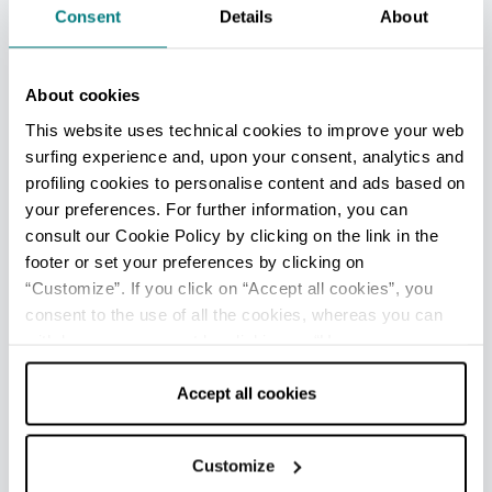
erleben kann
ihre ausgelassene und
Consent
Details
About
mitreißende
Mehr lesen
Atmosphäre besticht.
About cookies
Mehr lesen
This website uses technical cookies to improve your web
surfing experience and, upon your consent, analytics and
profiling cookies to personalise content and ads based on
your preferences. For further information, you can
consult our Cookie Policy by clicking on the link in the
footer or set your preferences by clicking on
“Customize”. If you click on “Accept all cookies”, you
DOWNLOAD
consent to the use of all the cookies, whereas you can
withdraw your consent by clicking on “Use necessary
cookies only” and only the technical cookies for the
correct functioning of the website will be used.
Accept all cookies
Customize