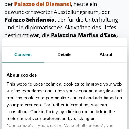
der
Palazzo dei Diamanti
, heute ein
bewundernswerter Ausstellungsraum, der
Palazzo Schifanoia
, der für die Unterhaltung
und die diplomatischen Aktivitäten des Hofes
bestimmt war, die
Palazzina Marfisa d'Este,
der Palazzo Bonacossi und der Palazzo
Costabili
, in dem sich heute das
Consent
Details
About
Archäologische Nationalmuseum
befindet.
Die Stadt wurde zu einer Brutstätte der Kunst.
About cookies
Große Maler wie Cosmè Tura, Dosso Dossi
und Garofalo
arbeiteten in der anregenden
This website uses technical cookies to improve your web
surfing experience and, upon your consent, analytics and
Atmosphäre der Stadt, und brachten in kurzer
profiling cookies to personalise content and ads based on
Zeit auch Gelehrte, Wissenschaftler und
your preferences. For further information, you can
Schriftsteller wie Pietro Bembo, Ludovico Ariosto
consult our Cookie Policy by clicking on the link in the
und Torquato Tasso an den Hof.
footer or set your preferences by clicking on
Aber die Aktivitäten der Familie Este
“Customize”. If you click on “Accept all cookies”, you