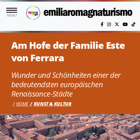
Skip to main content
MENU
Am Hofe der Familie Este
von Ferrara
Wunder und Schönheiten einer der
bedeutendsten europäischen
Renaissance-Städte
HOME
KUNST & KULTUR