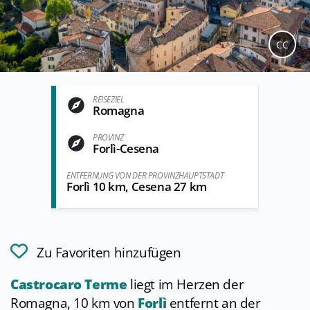
CC
REISEZIEL
Romagna
PROVINZ
Forlì-Cesena
ENTFERNUNG VON DER PROVINZHAUPTSTADT
Forlì 10 km, Cesena 27 km
Zu Favoriten hinzufügen
Castrocaro Terme
liegt im Herzen der
Romagna, 10 km von
Forlì
entfernt an der