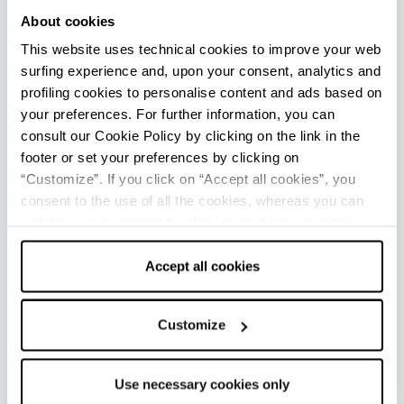
About cookies
This website uses technical cookies to improve your web
surfing experience and, upon your consent, analytics and
profiling cookies to personalise content and ads based on
Fest-Pavillon, Castrocaro Spa
your preferences. For further information, you can
consult our Cookie Policy by clicking on the link in the
footer or set your preferences by clicking on
“Customize”. If you click on “Accept all cookies”, you
KULINARISCHES
consent to the use of all the cookies, whereas you can
withdraw your consent by clicking on “Use necessary
In Castrocaro Terme können Sie die beste
cookies only” and only the technical cookies for the
kulinarische Tradition der Romagna genießen:
correct functioning of the website will be used.
Accept all cookies
eine Tafel voller Spezialitäten rund um einige
wenige Schwerpunkte wie Pasta, Piadina,
Customize
Schinken und Salami sowie Fleisch.
In den umliegenden Hügeln gibt es eine
Use necessary cookies only
berühmte Weinbautradition mit