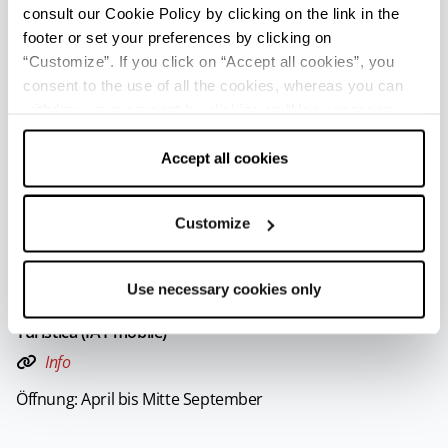
consult our Cookie Policy by clicking on the link in the
FREMDENVERKEHRSBÜROS
footer or set your preferences by clicking on
“Customize”. If you click on “Accept all cookies”, you
Comacchio - Ufficio Informazioni e Accoglienza Turistica
consent to the use of all the cookies, whereas you can
(IAT-R)
withdraw your consent by clicking on “Use necessary
Info
cookies only” and only the technical cookies for the
correct functioning of the website will be used.
Accept all cookies
Lido degli Estensi - Ufficio Informazioni e Accoglienza
Turistica (IAT mobile)
Info
Customize
Öffnung: Von April bis Mitte September
Use necessary cookies only
Lido delle Nazioni - Ufficio Informazioni e Accoglienza
Turistica (IAT mobile)
Info
Öffnung: April bis Mitte September