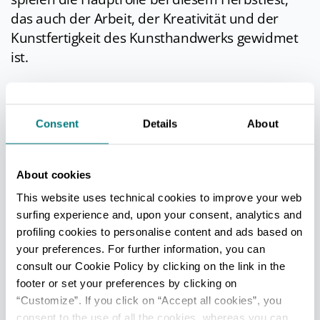
das auch der Arbeit, der Kreativität und der
Kunstfertigkeit des Kunsthandwerks gewidmet
ist.
IN DER UMGEBUNG
Consent
Details
About
In unmittelbarer Nähe von Portico liegt
San
Benedetto in Alpe
, dessen Geschichte mit der
About cookies
Benediktinerabtei, einer der ältesten des
This website uses technical cookies to improve your web
Apennins, verbunden ist. Bereits ab dem 10. Jh.
surfing experience and, upon your consent, analytics and
wird von einer hier ansässigen Gruppe von
profiling cookies to personalise content and ads based on
Eremiten berichtet und etwa ein Jahrhundert
your preferences. For further information, you can
consult our Cookie Policy by clicking on the link in the
später machte der heilige Romuald hier Station,
footer or set your preferences by clicking on
bevor er Camaldoli gründete.
“Customize”. If you click on “Accept all cookies”, you
Auch Dante hielt sich während seines Exils an
consent to the use of all the cookies, whereas you can