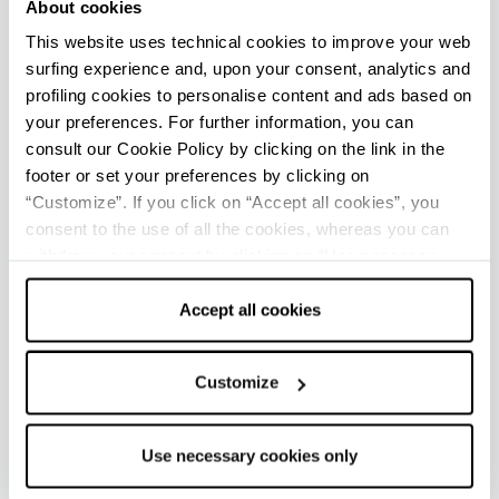
About cookies
This website uses technical cookies to improve your web
surfing experience and, upon your consent, analytics and
AUTUNNO TRA MODENA E
profiling cookies to personalise content and ads based on
L’APPENNINO
your preferences. For further information, you can
48 ore
consult our Cookie Policy by clicking on the link in the
footer or set your preferences by clicking on
Natura & Outdoor
“Customize”. If you click on “Accept all cookies”, you
consent to the use of all the cookies, whereas you can
withdraw your consent by clicking on “Use necessary
cookies only” and only the technical cookies for the
correct functioning of the website will be used.
Accept all cookies
Customize
Use necessary cookies only