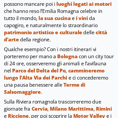
possono mancare poi i
luoghi legati ai motori
che hanno reso l’Emilia Romagna celebre in
tutto il mondo,
la sua cucina
e
i vini
da
capogiro, e naturalmente lo straordinario
patrimonio artistico e culturale
delle
città
d’arte
della regione.
Qualche esempio? Con i nostri itinerari vi
porteremo per mano a
Bologna
con un city tour
di 24 ore, osserveremo gli animali e l’avifauna
nel
Parco del Delta del Po
,
cammineremo
lungo l’Alta Via dei Parchi
e ci concederemo
una pausa benessere alle
Terme di
Salsomaggiore
.
Sulla Riviera romagnola trascorreremo due
giornate fra
Cervia
,
Milano Marittima
,
Rimini
e
Riccione
, per poi scoprire la
Motor Valley
e i