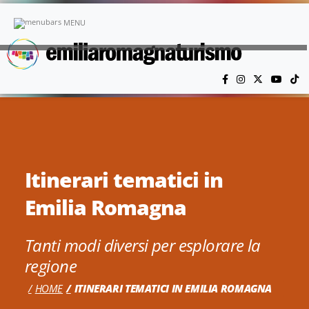
Vai al contenuto principale
MENU
Itinerari tematici in
Emilia Romagna
Tanti modi diversi per esplorare la
regione
HOME
ITINERARI TEMATICI IN EMILIA ROMAGNA