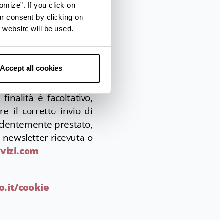
omize”. If you click on
ur consent by clicking on
a) del Regolamento (UE)
 website will be used.
osito “format”. I dati
zzo di posta elettronica
mozione turistica della
Accept all cookies
inalità è facoltativo,
e il corretto invio di
cedentemente prestato,
 newsletter ricevuta o
vizi.com
.it/cookie