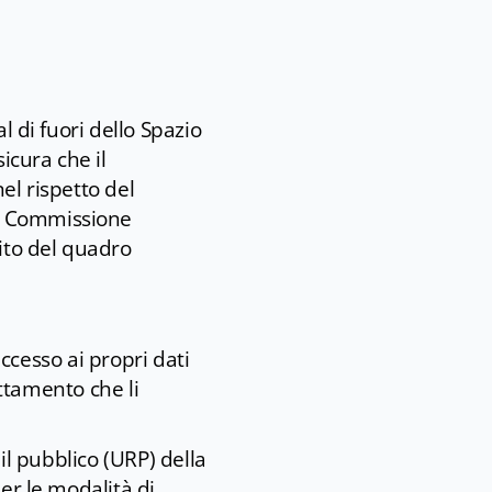
l di fuori dello Spazio
icura che il
el rispetto del
la Commissione
bito del quadro
accesso ai propri dati
attamento che li
 il pubblico (URP) della
er le modalità di