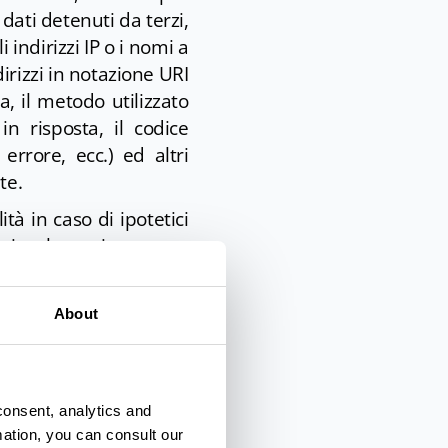
dati detenuti da terzi,
 indirizzi IP o i nomi a
dirizzi in notazione URI
ta, il metodo utilizzato
in risposta, il codice
errore, ecc.) ed altri
te.
tà in caso di ipotetici
tatti web persistono per
essi sono raccolti e
About
to della Regione Emilia-
ecessari a rispondere,
consent, analytics and
mation, you can consult our