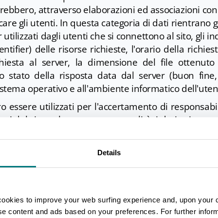
rebbero, attraverso elaborazioni ed associazioni con 
are gli utenti. In questa categoria di dati rientrano gli
ilizzati dagli utenti che si connettono al sito, gli in
ifier) delle risorse richieste, l'orario della richies
hiesta al server, la dimensione del file ottenuto 
 stato della risposta data dal server (buon fine, 
sistema operativo e all'ambiente informatico dell'uten
 essere utilizzati per l'accertamento di responsabili
nni del sito: salva questa eventualità, i dati sui con
ore a quello necessario agli scopi per i quali 
ati.
Details
dall'utente
plicito e volontario di messaggi agli indirizzi di contat
'acquisizione dei dati di contatto del mittente, n
cookies to improve your web surfing experience and, upon your 
personali inclusi nelle comunicazioni.
ise content and ads based on your preferences. For further infor