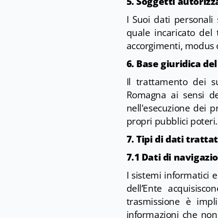
5. Soggetti autorizz
I Suoi dati personali
quale incaricato del 
accorgimenti, modus op
6. Base giuridica de
Il trattamento dei s
Romagna ai sensi de
nell'esecuzione dei p
propri pubblici poteri.
7. Tipi di dati tratt
7.1 Dati di navigaz
I sistemi informatici
dell’Ente acquisisco
trasmissione è impli
informazioni che non 