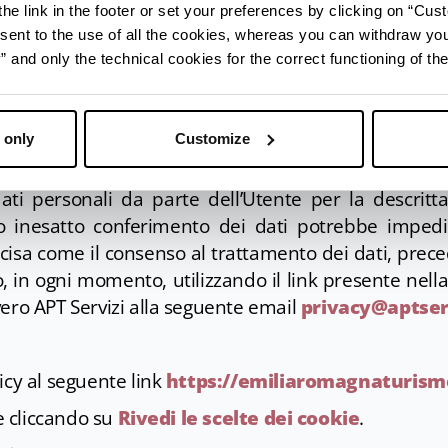
he link in the footer or set your preferences by clicking on “Cust
Newsletter
sent to the use of all the cookies, whereas you can withdraw yo
cio del consenso, ai sensi dell’art. 6 par. 1 lett. 
and only the technical cookies for the correct functioning of the
ere l’iscrizione alla newsletter attraverso l’app
Utente, saranno trattati al fine di inviare, all’indiri
comunicazioni periodiche relative all’attività di pro
 only
Customize
gna.
ati personali da parte dell’Utente per la descritta f
o inesatto conferimento dei dati potrebbe impedir
ecisa come il consenso al trattamento dei dati, pre
, in ogni momento, utilizzando il link presente nella
vero APT Servizi alla seguente email
privacy@aptser
icy al seguente link
https://emiliaromagnaturismo
ie cliccando su
Rivedi le scelte dei cookie
.