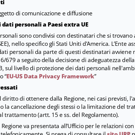
ti
ggetto di comunicazione e diffusione
 dati personali a Paesi extra UE
rsonali sono condivisi con destinatari che si trovano a
, nello specifico gli Stati Uniti d’America. L’Ente ass
ati personali da parte di questi destinatari avviene n
6/679 a seguito della decisione di adeguatezza del
 sul livello di protezione dei dati personali nell'am
o “
EU-US Data Privacy Framework
”
ressati
 diritto di ottenere dalla Regione, nei casi previsti, l'
a o la cancellazione degli stessi o la limitazione del tr
al trattamento (artt. 15 e ss. del Regolamento).
 Regione va presentata all’Ufficio per le relazioni con
o telefonicamente. Si prega di consultare il
sito URP
p