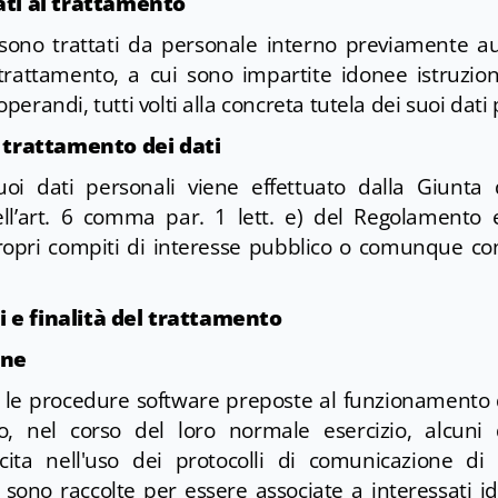
ati al trattamento
 sono trattati da personale interno previamente a
trattamento, a cui sono impartite idonee istruzio
erandi, tutti volti alla concreta tutela dei suoi dati 
l trattamento dei dati
uoi dati personali viene effettuato dalla Giunta 
ll’art. 6 comma par. 1 lett. e) del Regolamento 
ropri compiti di interesse pubblico o comunque conn
ati e finalità del trattamento
ione
 e le procedure software preposte al funzionamento
no, nel corso del loro normale esercizio, alcuni 
cita nell'uso dei protocolli di comunicazione di I
sono raccolte per essere associate a interessati id