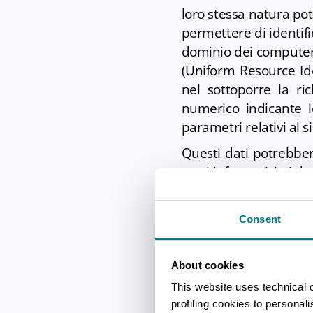
loro stessa natura pot
permettere di identific
dominio dei computer ut
(Uniform Resource Ident
nel sottoporre la ric
numerico indicante lo
parametri relativi al 
Questi dati potrebbero
reati informatici ai da
un tempo non superi
successivamente tratt
Consent
7.2 Dati comunicati 
L'invio facoltativo, es
About cookies
Romagna, comportano l
This website uses technical 
nonché di tutti i dati 
profiling cookies to personal