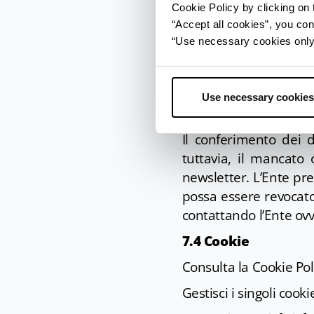
Cookie Policy by clicking on t
7.3 Iscrizione alla 
“Accept all cookies”, you con
L’Utente, previo rilas
“Use necessary cookies only” 
2016/679, può richied
personali forniti dall’
dallo stesso fornito, 
Use necessary cookies
Regione Emilia-Roma
Il conferimento dei d
tuttavia, il mancato 
newsletter. L’Ente pr
possa essere revocato
contattando l’Ente ov
7.4 Cookie
Consulta la Cookie Pol
Gestisci i singoli cook