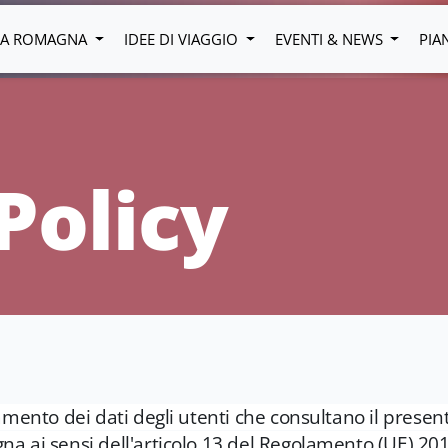
LIA ROMAGNA
IDEE DI VIAGGIO
EVENTI & NEWS
PIA
Policy
amento dei dati degli utenti che consultano il presen
a ai sensi dell'articolo 13 del Regolamento (UE) 20