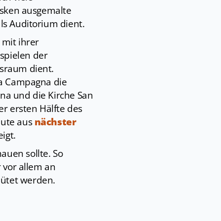
resken ausgemalte
als Auditorium dient.
 mit ihrer
spielen der
gsraum dient.
Via Campagna die
gna und die Kirche San
er ersten Hälfte des
eute aus
nächster
igt.
auen sollte. So
r vor allem an
hütet werden.