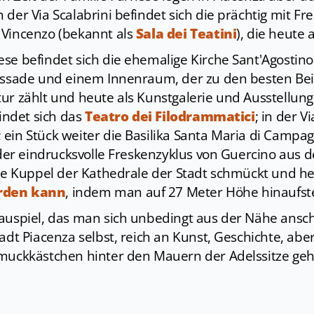
 der Via Scalabrini befindet sich die prächtig mit F
 Vincenzo (bekannt als
Sala dei Teatini
), die heute 
se befindet sich die ehemalige Kirche Sant'Agostino
Fassade und einem Innenraum, der zu den besten Bei
ur zählt und heute als Kunstgalerie und Ausstellun
findet sich das
Teatro dei Filodrammatici
; in der 
; ein Stück weiter die Basilika Santa Maria di Campa
 der eindrucksvolle Freskenzyklus von Guercino aus d
die Kuppel der Kathedrale der Stadt schmückt und h
rden kann
, indem man auf 27 Meter Höhe hinaufste
auspiel, das man sich unbedingt aus der Nähe ansch
adt Piacenza selbst, reich an Kunst, Geschichte, abe
hmuckkästchen hinter den Mauern der Adelssitze ge