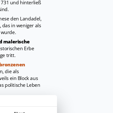
 1731 und hinterließ
ind.
rnese den Landadel,
 das in weniger als
t wurde.
d malerische
storischen Erbe
 tritt.
bronzenen
, die als
eils ein Block aus
s politische Leben
Hälfte des 16. Jh.
richtet wurde. Nach