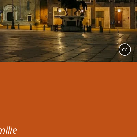
CC
ilie