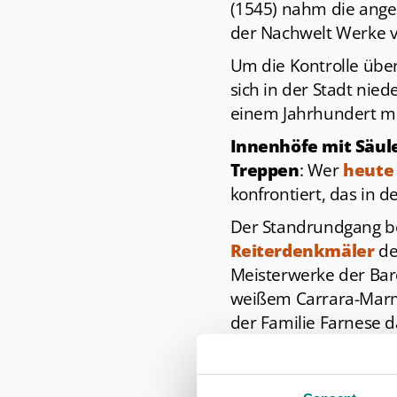
(1545) nahm die angese
der Nachwelt Werke v
Um die Kontrolle über
sich in der Stadt nie
einem Jahrhundert mit
Innenhöfe mit Säul
Treppen
: Wer
heute
konfrontiert, das in 
Der Standrundgang be
Reiterdenkmäler
de
Meisterwerke der Baro
weißem Carrara-Marmo
der Familie Farnese d
Nicht weit entfernt be
unter der Leitung des 