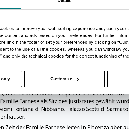
Details
ten beherbergt dieses imposante Gebäude, in dem
e Obdachlose untergebracht waren, heute
die Städt
erwähnenswert sind in der Pinakothek die
Madonna, 
es
dem Täufer anbetet
(bekannt als
Botticellis Tondo
cookies to improve your web surfing experience and, upon your 
, der Saal, der wie kein anderer die Familie Farnese d
ise content and ads based on your preferences. For further infor
he link in the footer or set your preferences by clicking on “Cust
rlicht, das kuriose Kutschenmuseum (
Museo delle 
sent to the use of all the cookies, whereas you can withdraw yo
en Italiens dieser Art, und das
Archäologische 
and only the technical cookies for the correct functioning of the
dem u. a. die berühmte
Piacenza-Leber
bewundert wer
t der Etrusker, das mit den Praktiken der Haruspex-P
 aus den Eingeweiden von Opfertieren weissagten).
 only
Customize
trums sind gesäumt von zahlreichen Adelspalä
i, das faszinierendste Beispiel eines Adelssitzes de
Familie Farnese als Sitz des Justizrates gewählt wurd
vicini Fontana di Nibbiano, Palazzo Scotti di Sarmat
renhäuser.
n Zeit der Familie Farnese legen in Piacenza aber au