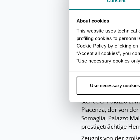
Consent
verschiedenen Umbau
Weltkriegs auch viel
About cookies
Im Innern besonders 
zusammen mit Johann
This website uses technical 
dei Fasti Farnesiani
profiling cookies to personal
Cookie Policy by clicking on t
Darstellungen verher
“Accept all cookies”, you con
renommiertesten Muse
“Use necessary cookies only” 
des Territoriums, in 
Fundstück aus der Zei
Verbindung steht (die
Use necessary cookies
Die
Straßen des Zen
steht der Palazzo Land
Piacenza, der von der 
Somaglia, Palazzo Mal
prestigeträchtige Her
Zeugnis von der große