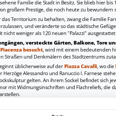
hene Familie die Stadt in Besitz. Sie blieb hier bis
on großem Prestige, die noch heute zu bewundern s
 das Territorium zu behalten, zwang die Familie Fa
derzulassen, und veränderte so das städtische Gefüge,
 nicht weniger als 120 neuen "Palazzi" ausgestatte
engängen, versteckte Gärten, Balkone, Tore un
 Piacenza besucht
, wird mit einem bedeutenden hi
den Straßen und Denkmälern des Stadtzentrums zutage
ginnt üblicherweise auf der
Piazza Cavalli
, wo die
r Herzöge Alessandro und Ranuccio I. Farnese stehen
ckskulptur gelten. An ihrem Sockel befindet sich jew
r mit Widmungsinschriften und Flachreliefs, die da
arstellen.
findet sich der
Palazzo Farnese
, der in der zweiten 
Architekten Jacopo Barozzi, genannt "Il Vignola", er