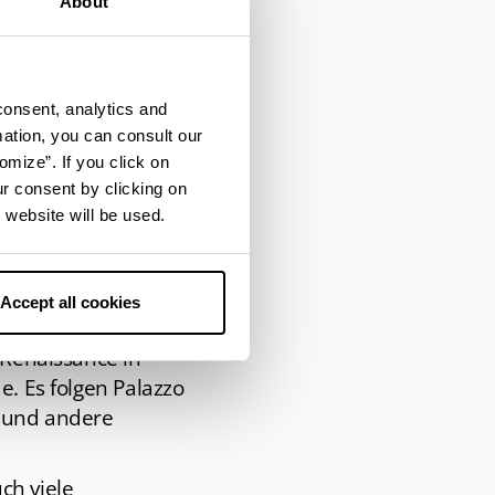
About
 während des 2.
ischen Museen
.
die das Kind
(Rundbild)), die
Sala
consent, analytics and
urch bildliche
mation, you can consult our
omize”. If you click on
Carrozze
), eines der
ur consent by clicking on
Museum
der Stadt und
 website will be used.
den kann, ein
riester in
Accept all cookies
sten.
An erster Stelle
r Renaissance in
e. Es folgen Palazzo
o und andere
ch viele