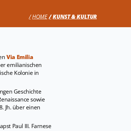
HOME
KUNST & KULTUR
ßen
Via Emilia
der emilianischen
sche Kolonie in
angen Geschichte
 Renaissance sowie
8. Jh. über einen
pst Paul III. Farnese