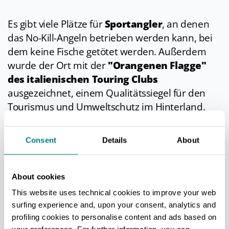
Es gibt viele Plätze für
Sportangler
, an denen
das No-Kill-Angeln betrieben werden kann, bei
dem keine Fische getötet werden. Außerdem
wurde der Ort mit der
"Orangenen Flagge"
des italienischen Touring Clubs
ausgezeichnet, einem Qualitätssiegel für den
Tourismus und Umweltschutz im Hinterland.
Consent
Details
About
NICHT VERPASSEN
Unbedingt sehenswert sind im Sommer wie im
About cookies
Winter die
"Capanne Celtiche" (keltischen
This website uses technical cookies to improve your web
Hütten)
mit ihrer charakteristischen
surfing experience and, upon your consent, analytics and
leiterartigen Dachkonstruktion im Ortsteil
profiling cookies to personalise content and ads based on