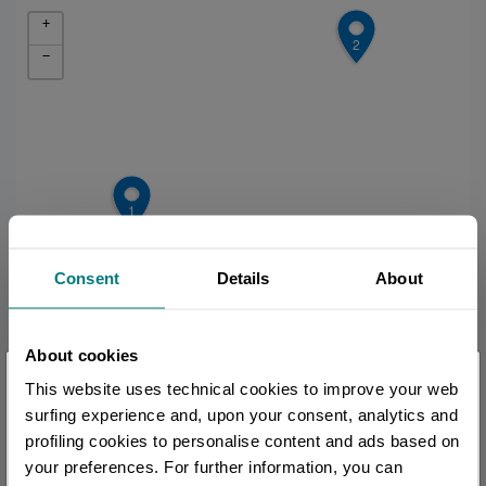
+
2
−
1
Consent
Details
About
About cookies
×
This website uses technical cookies to improve your web
Sei arrivato in ritardo
.
.
.
surfing experience and, upon your consent, analytics and
3
profiling cookies to personalise content and ads based on
4
your preferences. For further information, you can
Per rimanere aggiornato