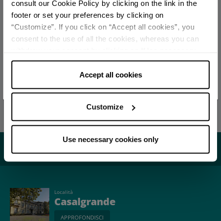
consult our Cookie Policy by clicking on the link in the
footer or set your preferences by clicking on
Leaflet
|
Powered by
Geoapify
|
© OpenMapTiles
© OpenStreetMap
“Customize”. If you click on “Accept all cookies”, you
SCOPRI TUTTI GLI EVENTI
consent to the use of all the cookies, whereas you can
withdraw your consent by clicking on “Use necessary
ISCRIVITI ALLA NEWSLETTER
cookies only” and only the technical cookies for the
correct functioning of the website will be used.
Accept all cookies
REDAZIONE
Redazione Reggio Emilia e pianura
Customize
Ultimo aggiornamento 22/06/2026
Use necessary cookies only
Potrebbe interessarti...
Località
Casalgrande
APPROFONDISCI