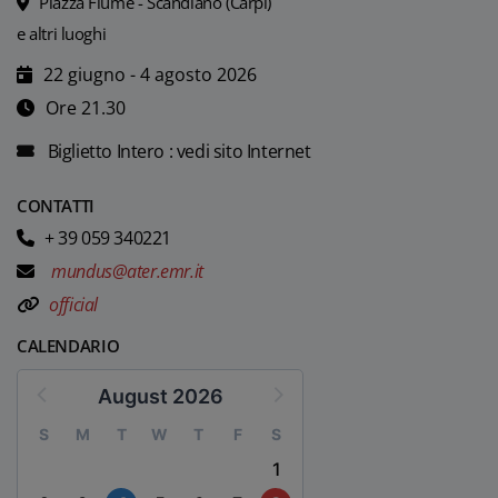
Piazza Fiume - Scandiano (Carpi)
e altri luoghi
22 giugno - 4 agosto 2026
Ore 21.30
Biglietto Intero : vedi sito Internet
CONTATTI
+ 39 059 340221
mundus@ater.emr.it
official
CALENDARIO
August 2026
S
M
T
W
T
F
S
1