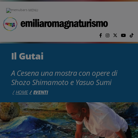
Vai al contenuto principale
MENU
Il Gutai
A Cesena una mostra con opere di
Shozo Shimamoto e Yasuo Sumi
HOME
EVENTI