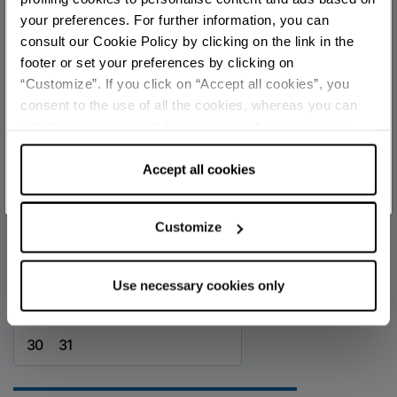
your preferences. For further information, you can
CONTATTI
Per rimanere aggiornato
consult our Cookie Policy by clicking on the link in the
limmaginecesena@gmail.com
footer or set your preferences by clicking on
official
“Customize”. If you click on “Accept all cookies”, you
SCOPRI TUTTI GLI EVENTI
consent to the use of all the cookies, whereas you can
CALENDARIO
withdraw your consent by clicking on “Use necessary
ISCRIVITI ALLA NEWSLETTER
August 2026
cookies only” and only the technical cookies for the
correct functioning of the website will be used.
Accept all cookies
S
M
T
W
T
F
S
1
Customize
2
3
4
5
6
7
8
9
10
11
12
13
14
15
Use necessary cookies only
16
17
18
19
20
21
22
23
24
25
26
27
28
29
30
31