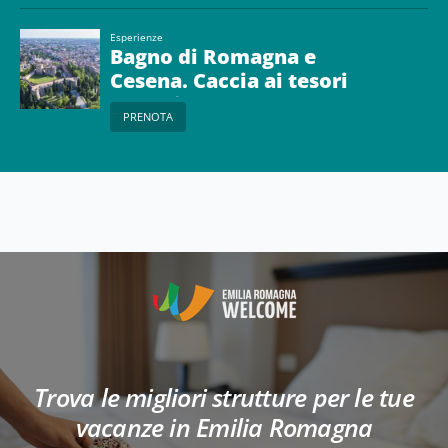
Esperienze
Bagno di Romagna e
Cesena. Caccia ai tesori
segreti
PRENOTA
Trova le migliori strutture per le tue
vacanze in Emilia Romagna