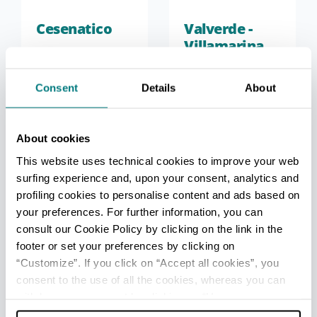
Cesenatico
Valverde -
Villamarina
Leggi di Più
Leggi di Più
Consent
Details
About
About cookies
This website uses technical cookies to improve your web
surfing experience and, upon your consent, analytics and
profiling cookies to personalise content and ads based on
UFFICI INFORMAZIONE TURISTICA
your preferences. For further information, you can
Cesenatico - Ufficio Informazioni e Accoglienza Turistica
consult our Cookie Policy by clicking on the link in the
(IAT)
footer or set your preferences by clicking on
“Customize”. If you click on “Accept all cookies”, you
Info
consent to the use of all the cookies, whereas you can
Cesenatico - Welcome Room
withdraw your consent by clicking on “Use necessary
Info
cookies only” and only the technical cookies for the