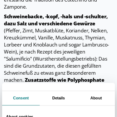
Zampone.
Schweinebacke, -kopf, -hals und -schulter,
dazu Salz und verschiedene Gewürze
(Pfeffer, Zimt, Muskatblüte, Koriander, Nelken,
Kreuzkümmel, Vanille, Muskatnuss, Thymian,
Lorbeer und Knoblauch und sogar Lambrusco-
Wein), je nach Rezept des jeweiligen
"Salumificio" (Wurstherstellungsbetriebs): Das
sind die Grundzutaten, die diesen gefüllten
Schweinefuß zu etwas ganz Besonderem
machen.
Zusatzstoffe wie Polyphosphate
sind dagegen streng verboten
.
In der Küche
Consent
Details
About
Traditionell ist der Zampone ein
Symbol für
About cookies