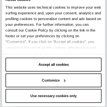
das Silvesteressen
, wenn er
mit den
This website uses technical cookies to improve your web
berühmten Glück und Wohlstand
surfing experience and, upon your consent, analytics and
bringenden Linsen gegessen
wird. Je nach
profiling cookies to personalise content and ads based on
Geschmack kann er
auch mit Kartoffelpüree
your preferences. For further information, you can
und gedünsteten weißen Bohnen oder Erbsen
consult our Cookie Policy by clicking on the link in the
serviert werden oder in raffinierteren
footer or set your preferences by clicking on
Zubereitungen wie gefüllter Ente oder
“Customize”. If you click on “Accept all cookies”, you
consent to the use of all the cookies, whereas you can
Gänsebraten. Was die Getränke betrifft, so
withdraw your consent by clicking on “Use necessary
passt am besten ein
perlender Rotwein
wie
cookies only” and only the technical cookies for the
Lambrusco dazu.
correct functioning of the website will be used.
Accept all cookies
Nicht verpassen sollte man das jedes Jahr
stattfindende
Zampone- und Cotechino-
Customize
g.g.A.-Fest
in den Straßen von Modena.
Infos
Use necessary cookies only
Letzte Aktualisierung 12/11/2024