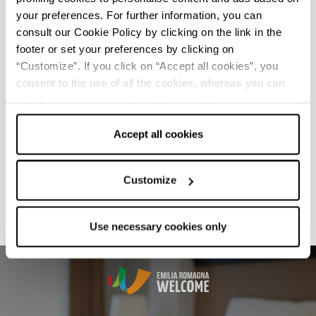
Tarzansprung
mit einer Liane, Wandern auf
your preferences. For further information, you can
zahlreiche Trekkingrouten im Wald und für die
consult our Cookie Policy by clicking on the link in the
Mutigsten den
Sky
Jump
, einen freien Fall aus
footer or set your preferences by clicking on
über 14 Metern Höhe.
“Customize”. If you click on “Accept all cookies”, you
consent to the use of all the cookies, whereas you can
Der Eintritt in den Skypark Abenteuerpark ist
withdraw your consent by clicking on “Use necessary
kostenlos, die Benutzung der Ausrüstung und
cookies only” and only the technical cookies for the
der Parcours ist kostenpflichtig.
correct functioning of the website will be used.
Accept all cookies
Infos
Customize
Letzte Aktualisierung 13/02/2025
Use necessary cookies only