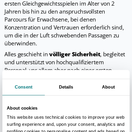
ersten Gleichgewichtsspielen im Alter von 2
Jahren bis hin zu den anspruchsvollsten
Parcours für Erwachsene, bei denen
Konzentration und Vertrauen erforderlich sind,
um die in der Luft schwebenden Passagen zu
überwinden.
Alles geschieht in
völliger Sicherheit
, begleitet
und unterstützt von hochqualifiziertem
Personal, vor allem aber nach einer ersten
Einweisungs- und Testphase. Nichts wird dem
Zufall überlassen, auch nicht die Bedeutung und
Consent
Details
About
der Respekt vor der Natur.
Der Park bietet auch die Möglichkeit,
andere
About cookies
sportliche Aktivitäten im Freien
This website uses technical cookies to improve your web
auszuprobieren: Bogenschießen, Abseilen und
surfing experience and, upon your consent, analytics and
Geocaching, Skateboarding auf Stahlseilen,
profiling cookies to personalise content and ads based on