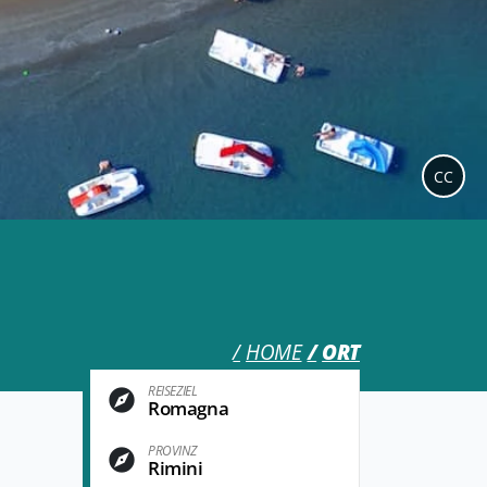
CC
HOME
ORT
REISEZIEL
Romagna
PROVINZ
Rimini