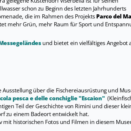
a gelegene Küstendorf Viserbella ist für seinen
wasser schon zu Beginn des letzten Jahrhunderts
romenade, die im Rahmen des Projekts
Parco del M
ietet mehr Grün, mehr Raum für Sport und Entspann
.
Messegeländes
und bietet ein vielfältiges Angebot 
die Ausstellung über die Fischereiausrüstung und Mu
cola pesca e delle conchiglie "Escaion"
(Kleinfisc
igen Teil der Geschichte von Rimini und dieser kle
orf zu einem Badeort entwickelt hat.
hiv mit historischen Fotos und Filmen in diesem Mus