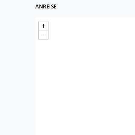
ANREISE
+
−