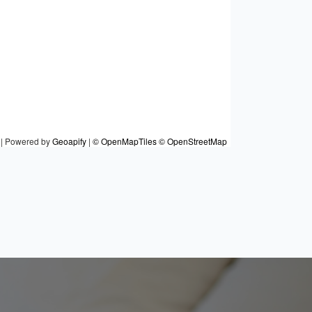
|
Powered by
Geoapify
|
© OpenMapTiles
© OpenStreetMap