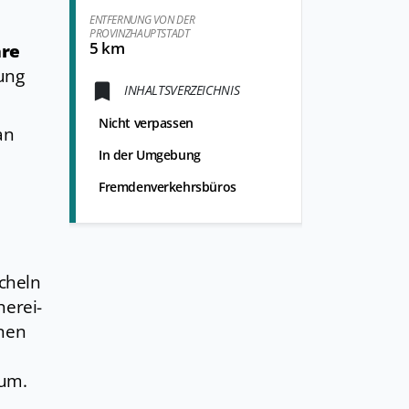
ENTFERNUNG VON DER
PROVINZHAUPTSTADT
5 km
are
ung
INHALTSVERZEICHNIS
Nicht verpassen
an
In der Umgebung
Fremdenverkehrsbüros
scheln
herei-
inen
eum.