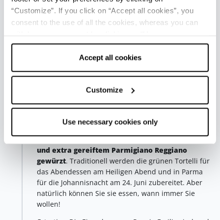
nehmen), können Sie auf der letzten Etappe
“Customize”. If you click on “Accept all cookies”, you
quadratische
grüne Tortelli
aus
Reggio Emilia
consent to the use of all the cookies, whereas you can
probieren.
withdraw your consent by clicking on “Use necessary
Die
Zutaten
variieren je nach familiärer und lokaler
cookies only” and only the technical cookies for the
Überlieferung, und während die frische Pasta
correct functioning of the website will be used.
Accept all cookies
derjenigen aus dem nahe gelegenen Piacenza und
Parma ähnelt, erinnert die Füllung an die Tortelli con
la coda, wobei neben Spinat und Ricotta auch
Customize
Mangold, Speck, Knoblauch, Petersilie, Muskatnuss
und der unverzichtbare Parmigiano Reggiano
hinzugefügt werden.
Use necessary cookies only
In der Provinz Reggio Emilia werden sie
mit Butter
und extra gereiftem Parmigiano Reggiano
gewürzt
. Traditionell werden die grünen Tortelli für
das Abendessen am Heiligen Abend und in Parma
für die Johannisnacht am 24. Juni zubereitet. Aber
natürlich können Sie sie essen, wann immer Sie
wollen!