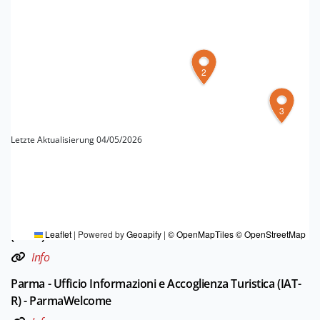
2
3
Letzte Aktualisierung 04/05/2026
FREMDENVERKEHRSBÜROS
Piacenza - Ufficio Informazioni e Accoglienza Turistica
(IAT-R) - VisitPiacenza
Leaflet
|
Powered by
Geoapify
|
© OpenMapTiles
© OpenStreetMap
Info
Parma - Ufficio Informazioni e Accoglienza Turistica (IAT-
R) - ParmaWelcome