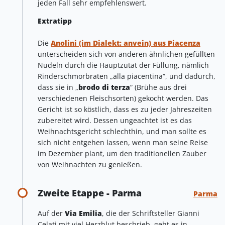
jeden Fall sehr empfehlenswert.
Extratipp
Die
Anolini (im Dialekt: anvein) aus Piacenza
unterscheiden sich von anderen ähnlichen gefüllten
Nudeln durch die Hauptzutat der Füllung, nämlich
Rinderschmorbraten „alla piacentina“, und dadurch,
dass sie in „
brodo di terza
“ (Brühe aus drei
verschiedenen Fleischsorten) gekocht werden. Das
Gericht ist so köstlich, dass es zu jeder Jahreszeiten
zubereitet wird. Dessen ungeachtet ist es das
Weihnachtsgericht schlechthin, und man sollte es
sich nicht entgehen lassen, wenn man seine Reise
im Dezember plant, um den traditionellen Zauber
von Weihnachten zu genießen.
Zweite Etappe - Parma
Parma
Auf der
Via Emilia
, die der Schriftsteller Gianni
Celati mit viel Herzblut beschrieb, geht es in