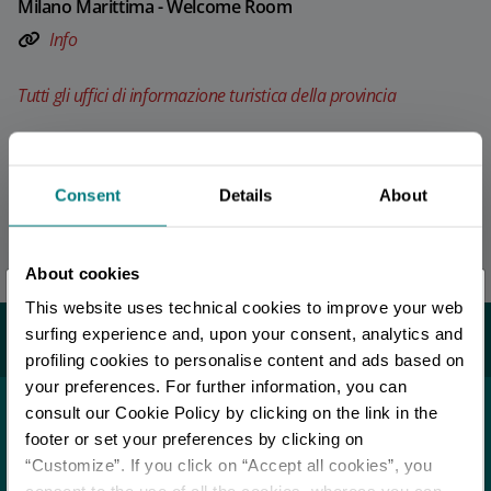
Milano Marittima - Welcome Room
Info
Tutti gli uffici di informazione turistica della provincia
REDAZIONE
Consent
Details
About
Redazione Cervia
Ultimo aggiornamento 17/03/2026
About cookies
×
This website uses technical cookies to improve your web
Sei arrivato in ritardo
.
.
.
Potrebbe interessarti...
surfing experience and, upon your consent, analytics and
profiling cookies to personalise content and ads based on
your preferences. For further information, you can
Per rimanere aggiornato
consult our Cookie Policy by clicking on the link in the
Località
footer or set your preferences by clicking on
Cervia
“Customize”. If you click on “Accept all cookies”, you
SCOPRI TUTTI GLI EVENTI