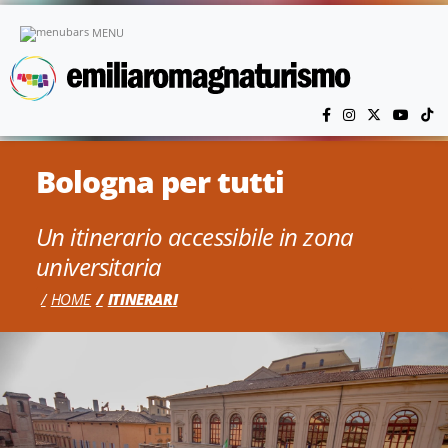
Vai al contenuto principale
MENU
Bologna per tutti
Un itinerario accessibile in zona
universitaria
HOME
ITINERARI