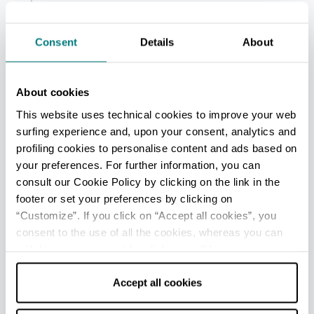
alcune aree sono interdette da lavori di
manutenzione, ma considera che il fondo dei
sentieri dell’orto è in ghiaia con tratti principali
Consent
Details
About
grigliati e sterrati.
About cookies
Consulta le
schede di dettaglio
per l’accessibilità
dei musei universitari sui siti ufficiali.
This website uses technical cookies to improve your web
surfing experience and, upon your consent, analytics and
Per maggiori informazioni e itinerari accessibili a
Bologna
scarica l’app BOforAll
.
profiling cookies to personalise content and ads based on
your preferences. For further information, you can
Il progetto per la realizzazione degli itinerari è stato
consult our Cookie Policy by clicking on the link in the
promosso dal Comune di Bologna, Fondazione per
footer or set your preferences by clicking on
l’Innovazione Urbana e Università di Bologna, in
“Customize”. If you click on “Accept all cookies”, you
collaborazione con Accaparlante, Istituto dei ciechi
consent to the use of all the cookies, whereas you can
Francesco Cavazza, Fondazione Gualandi a favore dei
withdraw your consent by clicking on “Use necessary
Sordi, ITcares, La Girobussola onlus, MUVet, progetto
cookies only” and only the technical cookies for the
MIA musei inclusivi aperti, Bologna Musei, Sistema
Museale di Ateneo.
correct functioning of the website will be used.
Accept all cookies