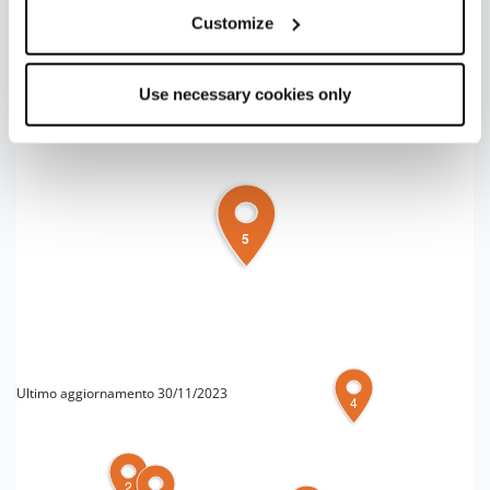
Customize
+
−
Use necessary cookies only
5
Ultimo aggiornamento 30/11/2023
4
PER MAGGIORI INFORMAZIONI
2