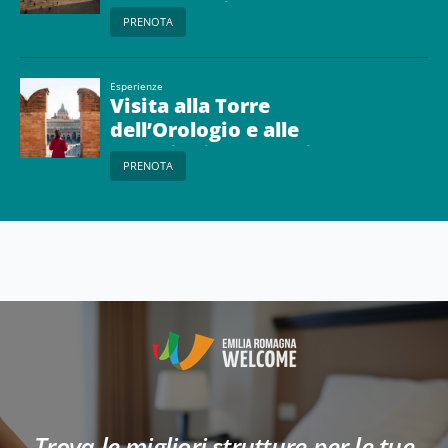
centro storico
PRENOTA
Esperienze
Visita alla Torre
dell’Orologio e alle
Collezioni Comunali
PRENOTA
d’Arte
Trova le migliori strutture per le tue