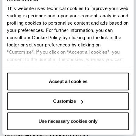
e contemporanea, spiccano la Stagione di Opera
This website uses technical cookies to improve your web
e Balletto del Teatro Comunale, l'Accademia
surfing experience and, upon your consent, analytics and
Filarmonica e i Concerti dell’Orchestra Mozart,
profiling cookies to personalise content and ads based on
Bologna Festival e i festival di cinema (il più noto
your preferences. For further information, you can
è
Il Cinema Ritrovato
).
consult our Cookie Policy by clicking on the link in the
footer or set your preferences by clicking on
Godersi un film nel rinnovato
Cinema
“Customize”. If you click on “Accept all cookies”, you
Modernissimo
nella centralissima Piazza Re
consent to the use of all the cookies, whereas you can
Enzo è un esperienza d’altri tempi per cinefili e
withdraw your consent by clicking on “Use necessary
non.
cookies only” and only the technical cookies for the
correct functioning of the website will be used.
Accept all cookies
Tra le diverse manifestazioni di rilievo, si
annoverano inoltre Repubblica delle Idee,
Children’s Book Fair, ArteFiera, Nerd Show, Slow
Customize
Wine Fair e Cioccoshow.
Use necessary cookies only
INFORMAZIONI E CONSIGLI UTILI