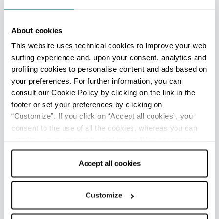
About cookies
This website uses technical cookies to improve your web
Stazione Sciistica Schia
surfing experience and, upon your consent, analytics and
profiling cookies to personalise content and ads based on
your preferences. For further information, you can
consult our Cookie Policy by clicking on the link in the
Vedi tutti
footer or set your preferences by clicking on
“Customize”. If you click on “Accept all cookies”, you
consent to the use of all the cookies, whereas you can
withdraw your consent by clicking on “Use necessary
cookies only” and only the technical cookies for the
correct functioning of the website will be used.
Accept all cookies
Customize