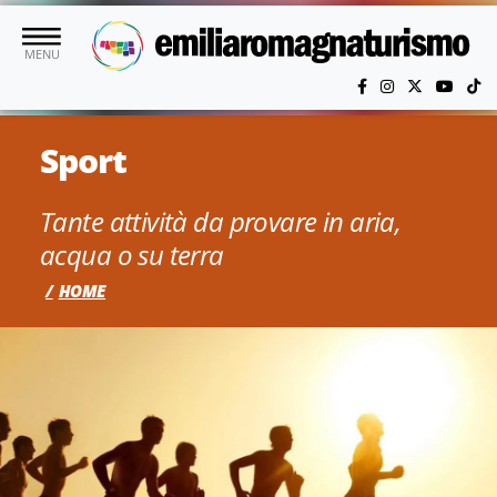
Vai al contenuto principale
MENU
Sport
Tante attività da provare in aria,
acqua o su terra
HOME