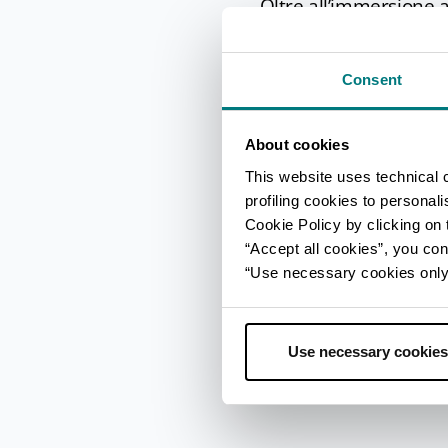
Oltre all’immersione al
bombardieri e rimorchi
Una storia molto parti
Consent
artificiale di 400 mq 
indipendente e fu aff
About cookies
Una visita al
MAS - Mu
This website uses technical 
varie tematiche legat
profiling cookies to personal
attraverso una varietà
Cookie Policy by clicking on t
“Accept all cookies”, you con
“Use necessary cookies only” 
Use necessary cookies