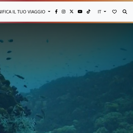
VAI AI 
CE
NIFICA IL TUO VIAGGIO
IT