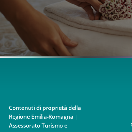
Contenuti di proprietà della
Regione Emilia-Romagna |
Assessorato Turismo e