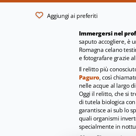
Aggiungi ai preferiti
Immergersi nel profo
saputo accogliere, è u
Romagna celano testim
e fotografare grazie al
Il relitto più conosciu
Paguro
, così chiama
nelle acque al largo d
Oggi il relitto, che si
di tutela biologica co
garantisce ai sub lo s
quali organismi inverte
specialmente in nottu