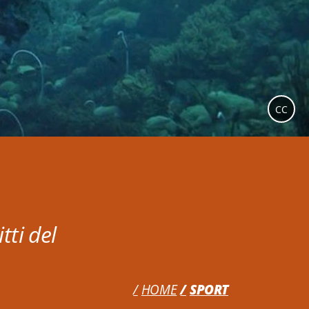
CC
tti del
HOME
SPORT