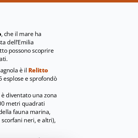
o
, che il mare ha
ta dell’Emilia
tto possono scoprire
ti.
magnola è il
Relitto
65 esplose e sprofondò
a, è diventato una zona
000 metri quadrati
 della fauna marina,
corfani neri, e altri),