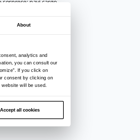
re sorprese: navi cargo,
o sul letto del mare.
, una piattaforma
About
si autoproclamò Stato
e di approfondire
consent, analytics and
 lavoro subacqueo,
mation, you can consult our
i esplicativi.
omize”. If you click on
ur consent by clicking on
 website will be used.
Accept all cookies