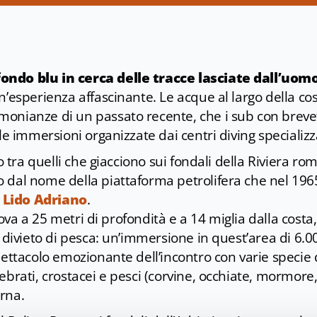
ndo blu in cerca delle tracce lasciate dall’uom
n’esperienza affascinante. Le acque al largo della cos
onianze di un passato recente, che i sub con breve
le immersioni organizzate dai centri diving specializza
to tra quelli che giacciono sui fondali della Riviera ro
to dal nome della piattaforma petrolifera che nel 19
i
Lido Adriano
.
 trova a 25 metri di profondità e a 14 miglia dalla cost
n divieto di pesca: un’immersione in quest’area di 6.
pettacolo emozionante dell’incontro con varie specie
brati, crostacei e pesci (corvine, occhiate, mormore, s
rna.