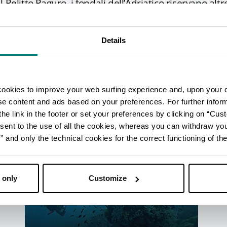
 Relitto Paguro, i fondali dell’Adriatico riservano alt
atori sono solo alcuni esempi dei relitti che riposan
colare è quella dell’immersione all’
Isola delle Rose
Details
costruita nel 1968 al largo della costa riminese, che 
ondata dalla polizia poco tempo dopo.
seo Nazionale delle Attività Subacquee
permett
cookies to improve your web surfing experience and, upon your 
e al mondo sottomarino, come la marina militare e il
ise content and ads based on your preferences. For further infor
 di materiali, attrezzature, stampe, diorama e pannell
he link in the footer or set your preferences by clicking on “Cust
sent to the use of all the cookies, whereas you can withdraw yo
and only the technical cookies for the correct functioning of the
 only
Customize