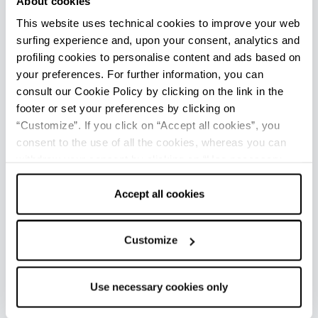
About cookies
This website uses technical cookies to improve your web
surfing experience and, upon your consent, analytics and
profiling cookies to personalise content and ads based on
FACTORY TOUR PAGANI
your preferences. For further information, you can
22 gen - 9 ago 2026
consult our Cookie Policy by clicking on the link in the
San Cesario sul Panaro
footer or set your preferences by clicking on
“Customize”. If you click on “Accept all cookies”, you
consent to the use of all the cookies, whereas you can
withdraw your consent by clicking on “Use necessary
cookies only” and only the technical cookies for the
correct functioning of the website will be used.
Accept all cookies
Customize
Use necessary cookies only