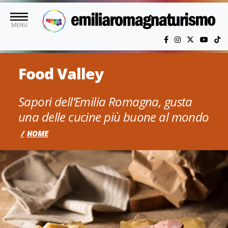
Vai al contenuto principale
MENU
Food Valley
Sapori dell’Emilia Romagna, gusta
una delle cucine più buone al mondo
HOME