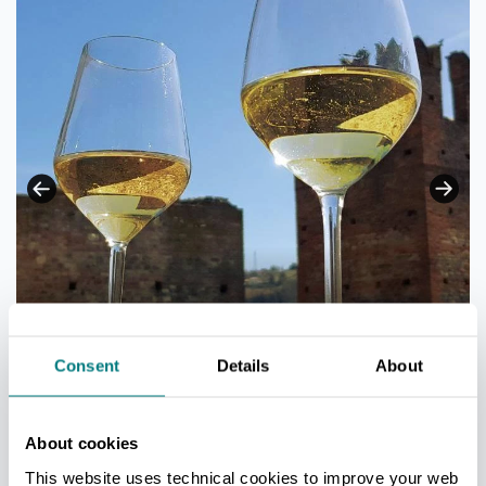
I vini dei Colli piacentini DOC
Consent
Details
About
About cookies
Vedi tutti
This website uses technical cookies to improve your web