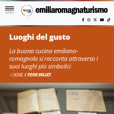
Vai al contenuto principale
MENU
Luoghi del gusto
La buona cucina emiliano-
romagnola si racconta attraverso i
suoi luoghi più simbolici
HOME
FOOD VALLEY