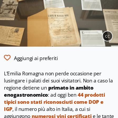
CC
Aggiungi ai preferiti
L’Emilia Romagna non perde occasione per
lusingare i palati dei suoi visitatori. Non a caso la
regione detiene un
primato in ambito
enogastronomico
: ad oggi ben
44 prodotti
tipici sono stati riconosciuti come DOP e
IGP
, il numero più alto in Italia, a cui si
aggiungono
numerosi vini certificati
e le tante