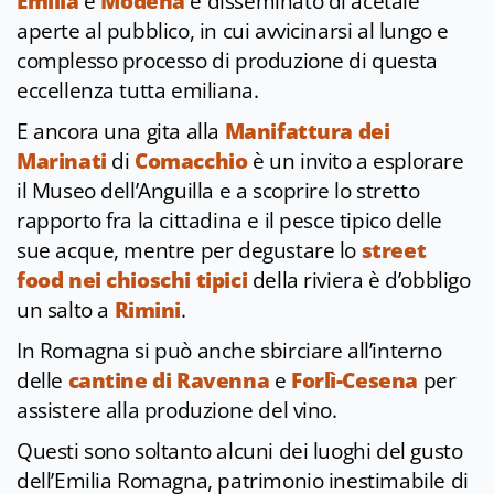
Emilia
e
Modena
è disseminato di acetaie
aperte al pubblico, in cui avvicinarsi al lungo e
complesso processo di produzione di questa
eccellenza tutta emiliana.
E ancora una gita alla
Manifattura dei
Marinati
di
Comacchio
è un invito a esplorare
il Museo dell’Anguilla e a scoprire lo stretto
rapporto fra la cittadina e il pesce tipico delle
sue acque, mentre per degustare lo
street
food nei chioschi tipici
della riviera è d’obbligo
un salto a
Rimini
.
In Romagna si può anche sbirciare all’interno
delle
cantine di Ravenna
e
Forlì-Cesena
per
assistere alla produzione del vino.
Questi sono soltanto alcuni dei luoghi del gusto
dell’Emilia Romagna, patrimonio inestimabile di