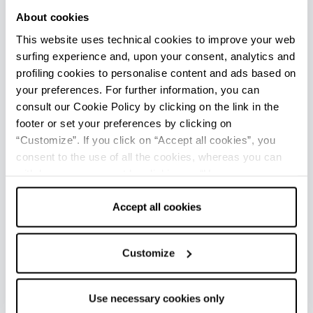
About cookies
This website uses technical cookies to improve your web
surfing experience and, upon your consent, analytics and
profiling cookies to personalise content and ads based on
your preferences. For further information, you can
consult our Cookie Policy by clicking on the link in the
footer or set your preferences by clicking on
“Customize”. If you click on “Accept all cookies”, you
consent to the use of all the cookies, whereas you can
withdraw your consent by clicking on “Use necessary
MUSEI DEL GUSTO DELL’EMILIA
cookies only” and only the technical cookies for the
ROMAGNA
correct functioning of the website will be used.
Accept all cookies
Customize
Use necessary cookies only