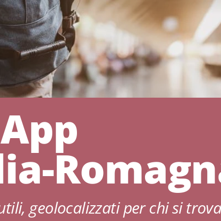
 App
ilia-Romagn
utili, geolocalizzati per chi si trov