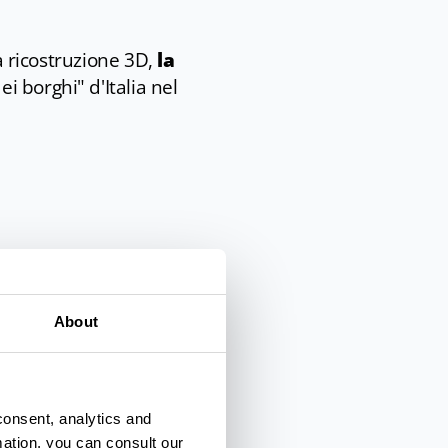
la ricostruzione 3D,
la
ei borghi" d'Italia nel
About
iccola Parigi d'Italia.
care la tua visita e
 e offerte.
consent, analytics and
mation, you can consult our