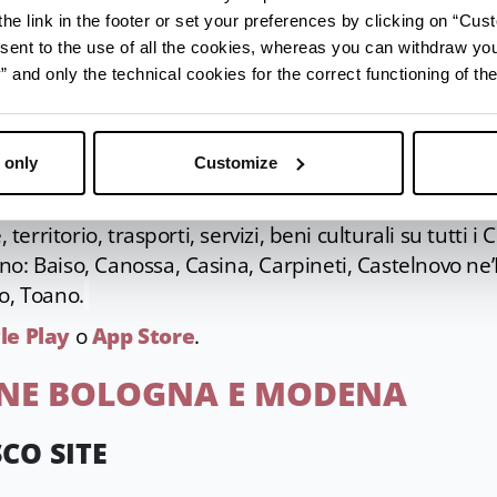
he link in the footer or set your preferences by clicking on “Cust
EGGIANO TURISMO
sent to the use of all the cookies, whereas you can withdraw yo
and only the technical cookies for the correct functioning of the
 only
Customize
 per avere maggiori informazioni sull'Appenni
, territorio, trasporti, servizi, beni culturali su tutti 
o: Baiso, Canossa, Casina, Carpineti, Castelnovo ne’
o, Toano.
le Play
o
App Store
.
ONE BOLOGNA E MODENA
CO SITE