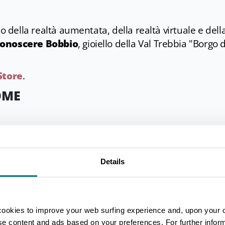
zo della realtà aumentata, della realtà virtuale e del
conoscere Bobbio
, gioiello della Val Trebbia "Borgo d
Store
.
OME
Details
 conoscere Parma
e organizzare il tuo viaggio nella p
i in tempo reale e il percorso per raggiungerli, pianifi
e e i video 360° dei luoghi; infine usufruire di sconti
cookies to improve your web surfing experience and, upon your 
le Play
o
App Store
.
ise content and ads based on your preferences. For further infor