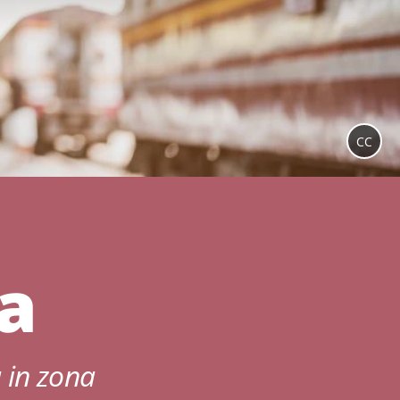
CC
a
a in zona