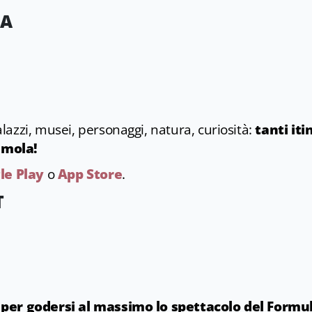
LA
azzi, musei, personaggi, natura, curiosità:
tanti it
 Imola!
le Play
o
App Store
.
T
 per godersi al massimo lo spettacolo del Formu