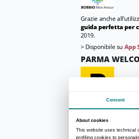
Grazie anche all’utiliz
guida perfetta per 
2019.
> Disponibile su
App 
PARMA WELC
Consent
Un nuovo modo per
Puoi scoprire gli event
About cookies
consultare le audioguid
This website uses technical 
> Disponibile su
Goog
profiling cookies to personal