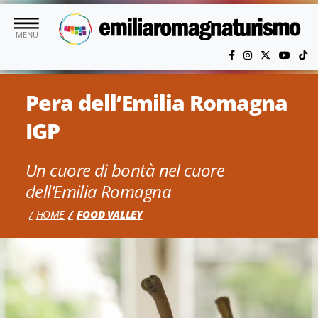
Vai al contenuto principale
MENU
Pera dell’Emilia Romagna
IGP
Un cuore di bontà nel cuore
dell’Emilia Romagna
HOME
FOOD VALLEY