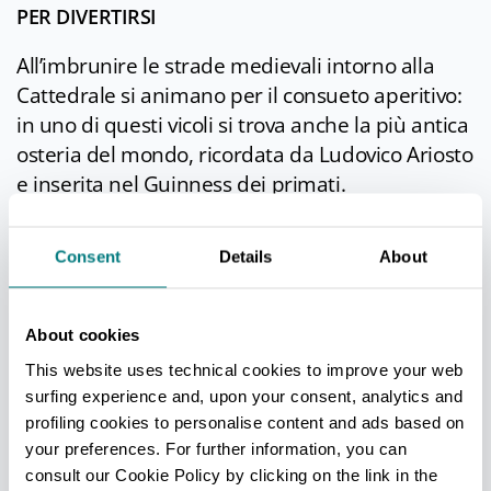
PER DIVERTIRSI
All’imbrunire le strade medievali intorno alla
Cattedrale si animano per il consueto aperitivo:
in uno di questi vicoli si trova anche la più antica
osteria del mondo, ricordata da Ludovico Ariosto
e inserita nel Guinness dei primati.
Consent
Details
About
PER TENERSI IN FORMA
Le
mura
cittadine sono il “parco” preferito dai
About cookies
ferraresi per fare jogging: nove chilometri quasi
This website uses technical cookies to improve your web
ininterrotti da percorrere sul terrapieno, tra il
surfing experience and, upon your consent, analytics and
verde di tigli e platani e il rosso dei mattoni della
profiling cookies to personalise content and ads based on
cortina.
your preferences. For further information, you can
consult our Cookie Policy by clicking on the link in the