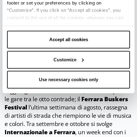
Per chi preferisce la bicicletta l’ideale è il circuito
footer or set your preferences by clicking on
alla base delle mura, che può essere prolungato
“Customize”. If you click on “Accept all cookies”, you
fino alla ciclabile “Destra Po” con un percorso
consent to the use of all the cookies, whereas you can
attraverso il parco urbano a nord della città.
withdraw your consent by clicking on “Use necessary
cookies only” and only the technical cookies for the
correct functioning of the website will be used.
Accept all cookies
APPUNTAMENTI DI RILIEVO
Customize
Il
Palio di San Giorgio
, il più antico del mondo,
l’ultimo sabato di maggio: più di mille figuranti
Use necessary cookies only
sfilano in costume rinascimentale per
raggiungere la Piazza Ariostea, dove si disputano
le gare tra le otto contrade; il
Ferrara Buskers
Festival
l’ultima settimana di agosto, rassegna
di artisti di strada che riempiono le vie di musica
e colori. Tra settembre e ottobre si svolge
Internazionale a Ferrara
, un week end con i