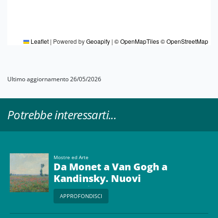
Leaflet
|
Powered by
Geoapify
|
© OpenMapTiles
© OpenStreetMap
Ultimo aggiornamento 26/05/2026
Potrebbe interessarti...
Mostre ed Arte
Da Monet a Van Gogh a
Kandinsky. Nuovi
sguardi sulla natura e la
APPROFONDISCI
modernità