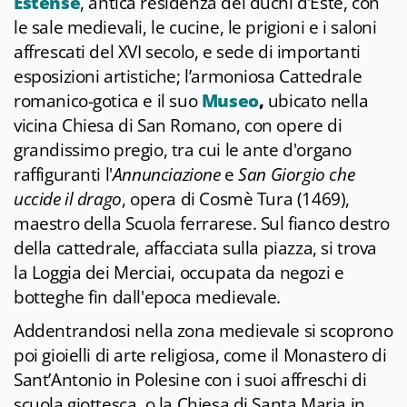
Estense
, antica residenza dei duchi d’Este, con
le sale medievali, le cucine, le prigioni e i saloni
affrescati del XVI secolo, e sede di importanti
esposizioni artistiche; l’armoniosa Cattedrale
romanico-gotica e il suo
Museo
,
ubicato nella
vicina Chiesa di San Romano, con opere di
grandissimo pregio, tra cui le ante d'organo
raffiguranti l'
Annunciazione
e
San Giorgio che
uccide il drago
, opera di Cosmè Tura (1469),
maestro della Scuola ferrarese. Sul fianco destro
della cattedrale, affacciata sulla piazza, si trova
la Loggia dei Merciai, occupata da negozi e
botteghe fin dall'epoca medievale.
Addentrandosi nella zona medievale si scoprono
poi gioielli di arte religiosa, come il Monastero di
Sant’Antonio in Polesine con i suoi affreschi di
scuola giottesca, o la Chiesa di Santa Maria in