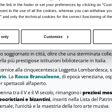
 memorie della vicenda garibaldina a Ravenna e del 
he link in the footer or set your preferences by clicking on “Cust
sent to the use of all the cookies, whereas you can withdraw yo
gestiva “
Zona del Silenzio
” in pieno centro storico.
and only the technical cookies for the correct functioning of the
e Alighieri
, il
Quadrarco di Braccioforte
e la
Basi
ese di settembre proprio in questi luoghi si svolgono
 only
Customize
 onore del Sommo Poeta.
Classense
sono visibili cimeli di Lord Byron e di tanti 
 soggiornato in città, oltre che una sterminata coll
a più prestigiose istituzioni bibliotecarie in Italia.
da cornice alla cinquecentesca Loggetta Lombardesca, 
rio
. La
Rocca Brancaleone
, di epoca veneziana, os
 spettacoli all’aperto.
nna tra il V e il VI secolo, rimangono i
preziosi mos
leocristiani e bizantini
, inseriti nella Lista del Patr
rsale, l'unicità e la maestria della loro arte musiva.