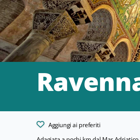
Ravenn
Aggiungi ai preferiti
Adagiata a pochi km dal Mar Adriatico