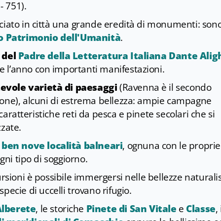
- 751).
sciato in città una grande eredità di monumenti: son
sco Patrimonio dell'Umanità
.
 del
Padre della Letteratura Italiana Dante Aligh
 l’anno con importanti manifestazioni.
evole varietà di paesaggi
(Ravenna è il secondo
ione), alcuni di estrema bellezza: ampie campagne
a caratteristiche reti da pesca e pinete secolari che si
zzate.
o
ben nove località balneari
, ognuna con le proprie
gni tipo di soggiorno.
ursioni è possibile immergersi nelle bellezze naturali
specie di uccelli trovano rifugio.
Alberete
, le storiche
Pinete di San Vitale
e
Classe
, 