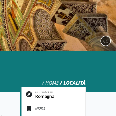
CC
HOME
LOCALITÀ
DESTINAZIONE
Romagna
INDICE
o