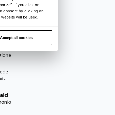
culto
omize”. If you click on
ur consent by clicking on
 website will be used.
lica
Accept all cookies
altri
ezione
sede
pita
aici
imonio