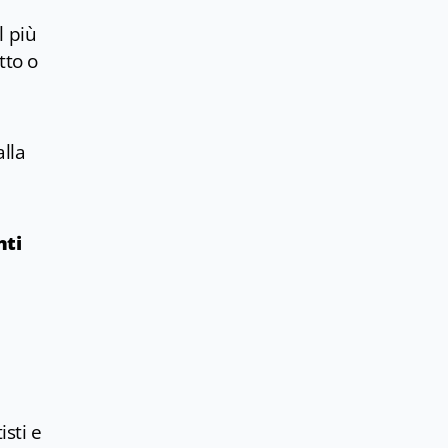
l più
tto o
alla
nti
isti e