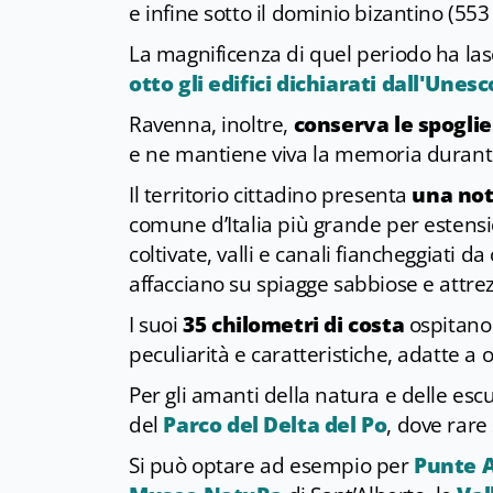
e infine sotto il dominio bizantino (553 
La magnificenza di quel periodo ha la
otto gli edifici dichiarati dall'Une
Ravenna, inoltre,
conserva le spoglie
e ne mantiene viva la memoria durante
Il territorio cittadino presenta
una not
comune d’Italia più grande per estens
coltivate, valli e canali fiancheggiati d
affacciano su spiagge sabbiose e attre
I suoi
35 chilometri di costa
ospitan
peculiarità e caratteristiche, adatte a o
Per gli amanti della natura e delle esc
del
Parco del Delta del Po
, dove rare 
Si può optare ad esempio per
Punte 