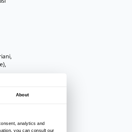
asi
iani,
e),
 alto
nei o
About
i
e alla
consent, analytics and
oni,
mation, you can consult our