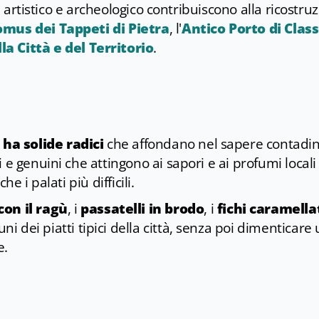
se artistico e archeologico contribuiscono alla ricostru
mus dei Tappeti di Pietra
, l'
Antico Porto di Clas
a Città e del Territorio
.
ha solide radici
che affondano nel sapere contadi
 e genuini che attingono ai sapori e ai profumi locali
e i palati più difficili.
con il ragù
, i
passatelli in brodo
, i
fichi caramella
ni dei piatti tipici della città, senza poi dimenticare
e.