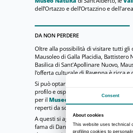
Museo NatuRa
di Sant’Alberto, le
Val
dell’Ortazzo e dell’Ortazzino e dell'are
DA NON PERDERE
Oltre alla possibilità di visitare tutti gli
Mausoleo di Galla Placidia, Battistero 
Basilica di Sant'Apollinare Nuovo, Mauso
l’offerta culturale di Ravenna è ricca e 
Si può optare per il
MAR - Museo d’Art
profilo e ospita diverse collezioni per
Consent
per il
Museo Nazionale di Ravenna
c
reperti da scavi di epoca romana e biz
About cookies
A questi si aggiungono il
Museo Arciv
This website uses technical 
fama di Dante Alighieri e il
Museo By
profiling cookies to personal