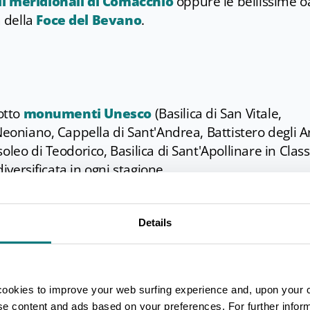
li meridionali di Comacchio
oppure le bellissime o
a della
Foce del Bevano
.
 otto
monumenti Unesco
(Basilica di San Vitale,
Neoniano, Cappella di Sant'Andrea, Battistero degli Ar
leo di Teodorico, Basilica di Sant'Apollinare in Class
diversificata in ogni stagione.
e della città
che propone esposizioni periodiche di
manenti, tra cui la Collezione dei Mosaici Contempora
Details
on il suo variegato complesso di raccolte, tra le qual
antina.
escovile
, il
Museo Dante
con i cimeli legati al culto 
cookies to improve your web surfing experience and, upon your 
ron
, legato alla memoria del poeta inglese, con incisi
ise content and ads based on your preferences. For further infor