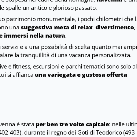
lle spalle un antico e glorioso passato.
 suo patrimonio monumentale, i pochi chilometri che l
dono una
suggestiva meta di relax
,
divertimento
,
e immersi nella natura
.
i servizi e a una possibilità di scelta quanto mai ampi
alare la tranquillità di una vacanza personalizzata.
tive e fitness, escursioni e parchi tematici sono solo a
cui si affianca
una variegata e gustosa offerta
Ravenna è stata
per ben tre volte capitale
: nelle ult
02-403), durante il regno dei Goti di Teodorico (493-