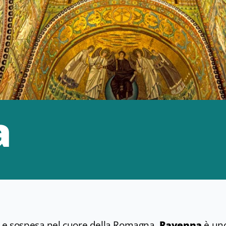
a
, e sospesa nel cuore della Romagna,
Ravenna
è un