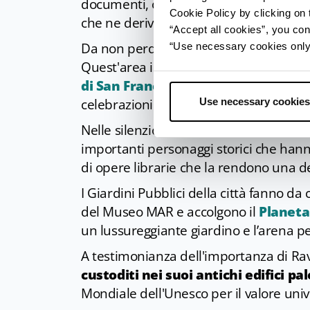
documenti, oggetti del Risorgimento e
Cookie Policy by clicking on t
che ne derivò.
“Accept all cookies”, you con
Da non perdere assolutamente è la sug
“Use necessary cookies only” 
Quest'area identifica la
Tomba di Dant
di San Francesco
. Durante tutto il m
Use necessary cookies
celebrazioni ed eventi spettacolari in
Nelle silenziose sale della
Biblioteca 
importanti personaggi storici che hanno
di opere librarie che la rendono una dell
I Giardini Pubblici della città fanno 
del Museo MAR e accolgono il
Planeta
un lussureggiante giardino e l’arena per
A testimonianza dell'importanza di Rave
custoditi nei suoi antichi edifici pa
Mondiale dell'Unesco per il valore unive